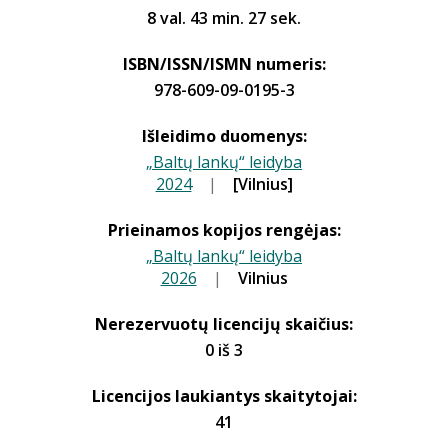
8 val. 43 min. 27 sek.
ISBN/ISSN/ISMN numeris:
978-609-09-0195-3
Išleidimo duomenys:
„Baltų lankų“ leidyba
2024
|
|
[Vilnius]
Prieinamos kopijos rengėjas:
„Baltų lankų“ leidyba
2026
|
|
Vilnius
Nerezervuotų licencijų skaičius:
0 iš 3
Licencijos laukiantys skaitytojai:
41