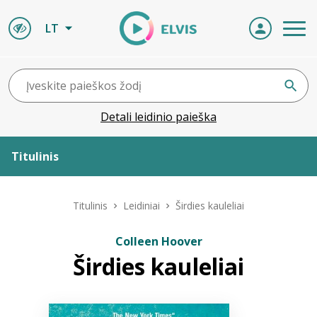
LT
Detali leidinio paieška
Titulinis
Apie ELVIS
Titulinis
Leidiniai
Širdies kauleliai
Leidiniai
Colleen Hoover
Širdies kauleliai
ELVIS atvyksta
Naujienos