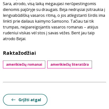
Sara, atrodo, visą laiką mėgaujasi nerūpestingomis
dienomis pajūryje su draugais. Bėja nedrąsiai įsitraukia į
lengvabūdišką vasaros ritmą, o jos atlėgstanti širdis ima
linkti prie dailaus kaimyno Samsono. Tačiau tai tik
trumpas, neįpareigojantis vasaros romanas – atėjus
rudeniui viskas vėl stos į savas vėžes. Bent jau taip
atrodo Bėjai.
Raktažodžiai
amerikiečių romanai
amerikiečių literatūra
Grįžti atgal