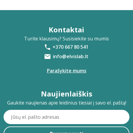
Kontaktai
Turite klausimų? Susisiekite su mumis
+370 667 80 541
info@elvislab.lt
Parašykite mums
Naujienlaiškis
Gaukite naujienas apie leidinius tiesiai į savo el. paštą!