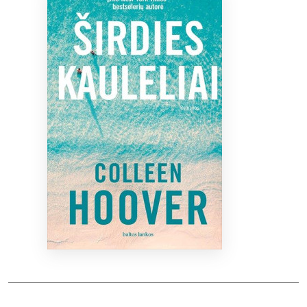
Bibliotekoms
D.U.K.
+370 667 80 541
info@elvislab.lt