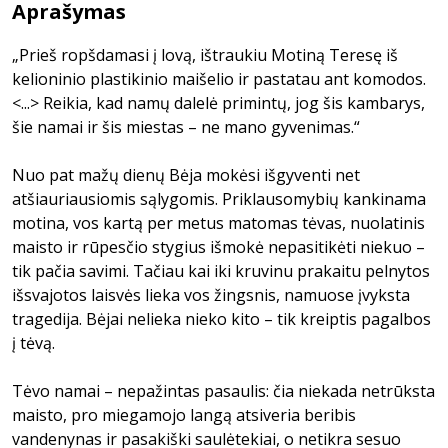
Aprašymas
„Prieš ropšdamasi į lovą, ištraukiu Motiną Teresę iš
kelioninio plastikinio maišelio ir pastatau ant komodos.
<...> Reikia, kad namų dalelė primintų, jog šis kambarys,
šie namai ir šis miestas – ne mano gyvenimas.“
Nuo pat mažų dienų Bėja mokėsi išgyventi net
atšiauriausiomis sąlygomis. Priklausomybių kankinama
motina, vos kartą per metus matomas tėvas, nuolatinis
maisto ir rūpesčio stygius išmokė nepasitikėti niekuo –
tik pačia savimi. Tačiau kai iki kruvinu prakaitu pelnytos
išsvajotos laisvės lieka vos žingsnis, namuose įvyksta
tragedija. Bėjai nelieka nieko kito – tik kreiptis pagalbos
į tėvą.
Tėvo namai – nepažintas pasaulis: čia niekada netrūksta
maisto, pro miegamojo langą atsiveria beribis
vandenynas ir pasakiški saulėtekiai, o netikra sesuo