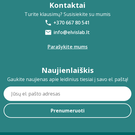
Kontaktai
Turite klausimų? Susisiekite su mumis
+370 667 80 541
info@elvislab.lt
Parašykite mums
Naujienlaiškis
Gaukite naujienas apie leidinius tiesiai į savo el. paštą!
Prenumeruoti