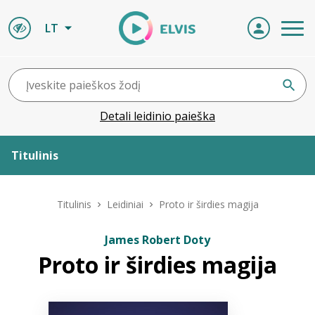
LT
Detali leidinio paieška
Titulinis
Apie ELVIS
Titulinis
Leidiniai
Proto ir širdies magija
Leidiniai
James Robert Doty
Proto ir širdies magija
ELVIS atvyksta
Naujienos