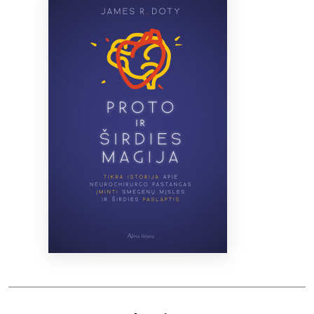
Bibliotekoms
D.U.K.
+370 667 80 541
info@elvislab.lt