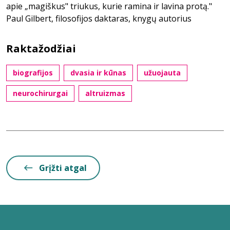
apie „magiškus" triukus, kurie ramina ir lavina protą."
Paul Gilbert, filosofijos daktaras, knygų autorius
Raktažodžiai
biografijos
dvasia ir kūnas
užuojauta
neurochirurgai
altruizmas
Grįžti atgal