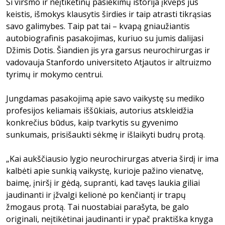
Ši virsmo ir neįtikėtinų pasiekimų istorija įkvėps jus
keistis, išmokys klausytis širdies ir taip atrasti tikrąsias
savo galimybes. Taip pat tai – kvapą gniaužiantis
autobiografinis pasakojimas, kuriuo su jumis dalijasi
Džimis Dotis. Šiandien jis yra garsus neurochirurgas ir
vadovauja Stanfordo universiteto Atjautos ir altruizmo
tyrimų ir mokymo centrui.
Jungdamas pasakojimą apie savo vaikystę su mediko
profesijos keliamais iššūkiais, autorius atskleidžia
konkrečius būdus, kaip tvarkytis su gyvenimo
sunkumais, prisišaukti sėkmę ir išlaikyti budrų protą.
„Kai aukščiausio lygio neurochirurgas atveria širdį ir ima
kalbėti apie sunkią vaikystę, kurioje pažino vienatvę,
baimę, įniršį ir gėdą, supranti, kad tavęs laukia giliai
jaudinanti ir įžvalgi kelionė po kenčiantį ir trapų
žmogaus protą. Tai nuostabiai parašyta, be galo
originali, neįtikėtinai jaudinanti ir ypač praktiška knyga