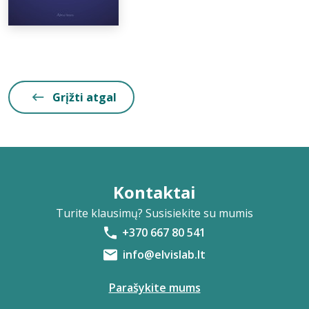
Grįžti atgal
Kontaktai
Turite klausimų? Susisiekite su mumis
+370 667 80 541
info@elvislab.lt
Parašykite mums