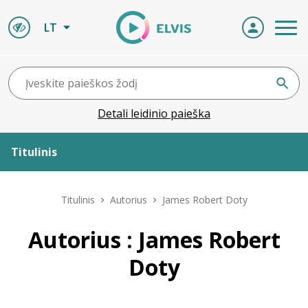
LT
Detali leidinio paieška
Titulinis
Apie ELVIS
Titulinis
Autorius
James Robert Doty
Leidiniai
Autorius : James Robert
Doty
ELVIS atvyksta
Naujienos