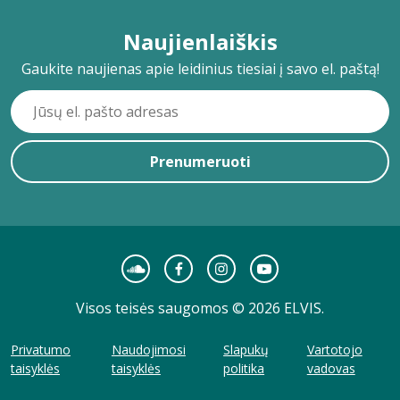
Naujienlaiškis
Gaukite naujienas apie leidinius tiesiai į savo el. paštą!
Prenumeruoti
Visos teisės saugomos © 2026 ELVIS.
Privatumo
Naudojimosi
Slapukų
Vartotojo
taisyklės
taisyklės
politika
vadovas