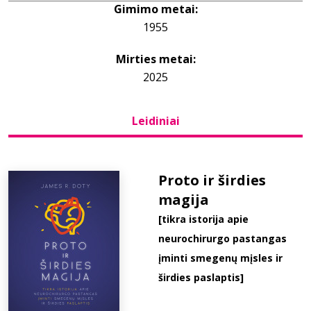
Gimimo metai:
1955
Bibliotekoms
Mirties metai:
D.U.K.
2025
Leidiniai
+370 667 80 541
info@elvislab.lt
Proto ir širdies
magija
[tikra istorija apie
neurochirurgo pastangas
įminti smegenų mįsles ir
širdies paslaptis]