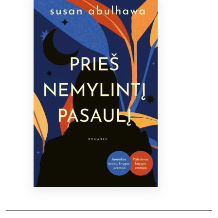
Bibliotekoms
D.U.K.
+370 667 80 541
info@elvislab.lt