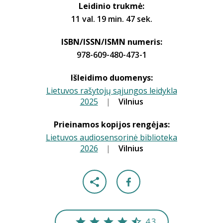
Leidinio trukmė:
11 val. 19 min. 47 sek.
ISBN/ISSN/ISMN numeris:
978-609-480-473-1
Išleidimo duomenys:
Lietuvos rašytojų sąjungos leidykla
2025
|
|
Vilnius
Prieinamos kopijos rengėjas:
Lietuvos audiosensorinė biblioteka
2026
|
|
Vilnius
4.3