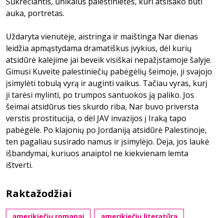
Sukrečiantis, unikalus palestinietės, kuri atsisako būti
auka, portretas.
Uždaryta vienutėje, aistringa ir maištinga Nar dienas
leidžia apmąstydama dramatiškus įvykius, dėl kurių
atsidūrė kalėjime jai beveik visiškai nepažįstamoje šalyje.
Gimusi Kuveite palestiniečių pabėgėlių šeimoje, ji svajojo
įsimylėti tobulą vyrą ir auginti vaikus. Tačiau vyras, kurį
ji tarėsi mylinti, po trumpos santuokos ją paliko. Jos
šeimai atsidūrus ties skurdo riba, Nar buvo priversta
verstis prostitucija, o dėl JAV invazijos į Iraką tapo
pabėgėle. Po klajonių po Jordaniją atsidūrė Palestinoje,
ten pagaliau susirado namus ir įsimylėjo. Deja, jos laukė
išbandymai, kuriuos anaiptol ne kiekvienam lemta
ištverti.
Raktažodžiai
amerikiečių romanai
amerikiečių literatūra