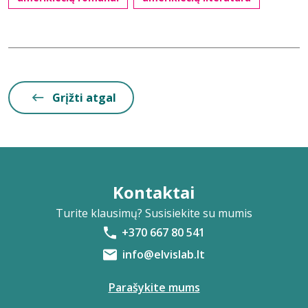
Grįžti atgal
Kontaktai
Turite klausimų? Susisiekite su mumis
+370 667 80 541
info@elvislab.lt
Parašykite mums