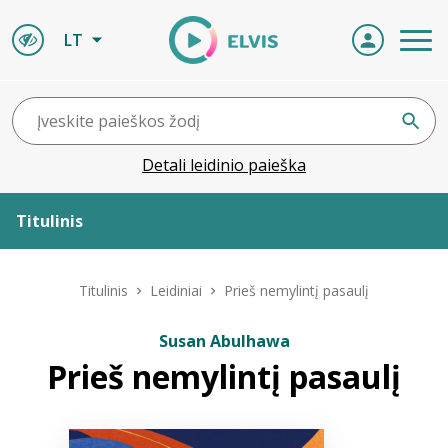
LT
Detali leidinio paieška
Titulinis
Apie ELVIS
Titulinis
Leidiniai
Prieš nemylintį pasaulį
Leidiniai
Susan Abulhawa
Prieš nemylintį pasaulį
ELVIS atvyksta
Naujienos