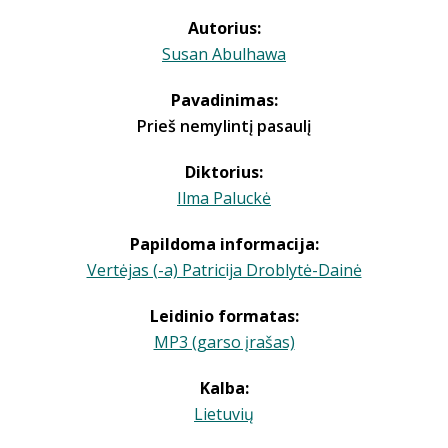
Autorius:
Susan Abulhawa
Pavadinimas:
Prieš nemylintį pasaulį
Diktorius:
Ilma Paluckė
Papildoma informacija:
Vertėjas (-a) Patricija Droblytė-Dainė
Leidinio formatas:
MP3 (garso įrašas)
Kalba:
Lietuvių