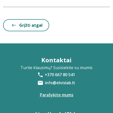
Grįžti atgal
Kontaktai
Turite klausimų? Susisiekite su mumis
+370 667 80 541
info@elvislab.lt
Parašykite mums