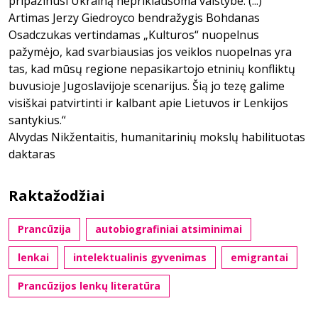
pripažinusi Ukrainą nepriklausoma valstybe. (...)
Artimas Jerzy Giedroyco bendražygis Bohdanas
Osadczukas vertindamas „Kulturos“ nuopelnus
pažymėjo, kad svarbiausias jos veiklos nuopelnas yra
tas, kad mūsų regione nepasikartojo etninių konfliktų
buvusioje Jugoslavijoje scenarijus. Šią jo tezę galime
visiškai patvirtinti ir kalbant apie Lietuvos ir Lenkijos
santykius.“
Alvydas Nikžentaitis, humanitarinių mokslų habilituotas
daktaras
Raktažodžiai
Prancūzija
autobiografiniai atsiminimai
lenkai
intelektualinis gyvenimas
emigrantai
Prancūzijos lenkų literatūra