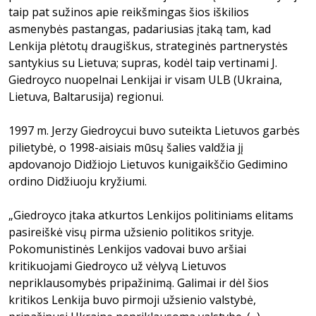
taip pat sužinos apie reikšmingas šios iškilios
asmenybės pastangas, padariusias įtaką tam, kad
Lenkija plėtotų draugiškus, strateginės partnerystės
santykius su Lietuva; supras, kodėl taip vertinami J.
Giedroyco nuopelnai Lenkijai ir visam ULB (Ukraina,
Lietuva, Baltarusija) regionui.
1997 m. Jerzy Giedroycui buvo suteikta Lietuvos garbės
pilietybė, o 1998-aisiais mūsų šalies valdžia jį
apdovanojo Didžiojo Lietuvos kunigaikščio Gedimino
ordino Didžiuoju kryžiumi.
„Giedroyco įtaka atkurtos Lenkijos politiniams elitams
pasireiškė visų pirma užsienio politikos srityje.
Pokomunistinės Lenkijos vadovai buvo aršiai
kritikuojami Giedroyco už vėlyvą Lietuvos
nepriklausomybės pripažinimą. Galimai ir dėl šios
kritikos Lenkija buvo pirmoji užsienio valstybė,