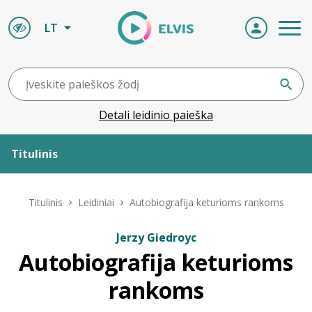
LT
Detali leidinio paieška
Titulinis
Apie ELVIS
Titulinis
Leidiniai
Autobiografija keturioms rankoms
Leidiniai
Jerzy Giedroyc
Autobiografija keturioms
ELVIS atvyksta
rankoms
Naujienos