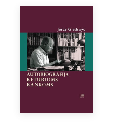
Bibliotekoms
D.U.K.
+370 667 80 541
info@elvislab.lt