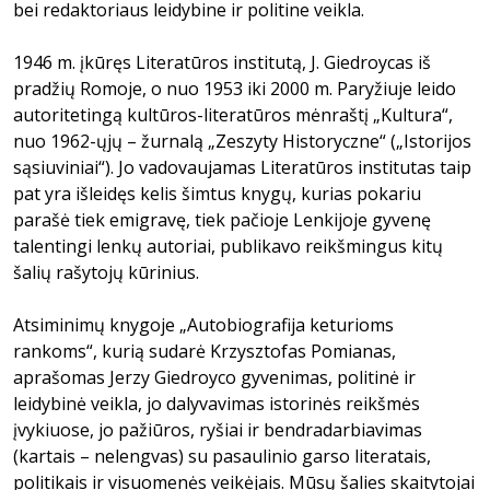
bei redaktoriaus leidybine ir politine veikla.
1946 m. įkūręs Literatūros institutą, J. Giedroycas iš
pradžių Romoje, o nuo 1953 iki 2000 m. Paryžiuje leido
autoritetingą kultūros-literatūros mėnraštį „Kultura“,
nuo 1962-ųjų – žur­nalą „Zeszyty Historyczne“ („Istorijos
sąsiuviniai“). Jo vadovaujamas Lite­ratūros institutas taip
pat yra išleidęs kelis šimtus knygų, kurias pokariu
parašė tiek emigravę, tiek pačioje Lenkijoje gyvenę
talentingi lenkų autoriai, publikavo reikšmin­gus kitų
šalių rašytojų kūrinius.
Atsiminimų knygoje „Autobiografija keturioms
rankoms“, kurią sudarė Krzysztofas Pomianas,
aprašomas Jerzy Giedroyco gyvenimas, politinė ir
leidybinė veikla, jo dalyvavimas istorinės reikšmės
įvykiuose, jo pažiūros, ryšiai ir bendradarbiavimas
(kartais – nelengvas) su pasaulinio garso literatais,
politikais ir visuomenės veikėjais. Mūsų šalies skaitytojai