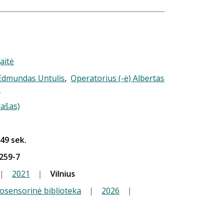
aitė
 Edmundas Untulis
,
Operatorius (-ė) Albertas
s
rašas)
 49 sek.
259-7
|
2021
|
Vilnius
iosensorinė biblioteka
|
2026
|