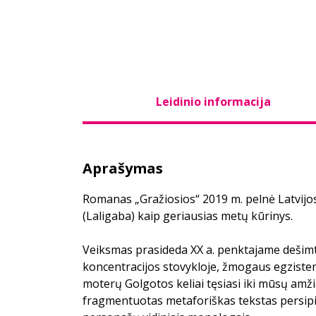
Leidinio informacija
Aprašymas
Romanas „Gražiosios“ 2019 m. pelnė Latvijos
(Laligaba) kaip geriausias metų kūrinys.
Veiksmas prasideda XX a. penktajame dešimt
koncentracijos stovykloje, žmogaus egzistenc
moterų Golgotos keliai tęsiasi iki mūsų amži
fragmentuotas metaforiškas tekstas persipina