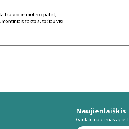
ktą trauminę moterų patirtį.
mentiniais faktais, tačiau visi
Naujienlaiškis
Gaukite naujienas apie lei