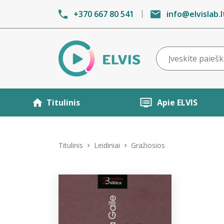
+370 667 80 541
info@elvislab.l
Titulinis
Apie ELVIS
Titulinis
Leidiniai
Gražiosios