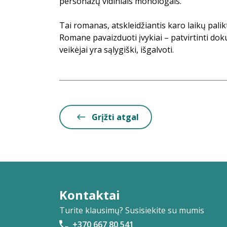
personažų vidiniais monologais.
Tai romanas, atskleidžiantis karo laikų pali
Romane pavaizduoti įvykiai – patvirtinti doku
veikėjai yra sąlygiški, išgalvoti.
Grįžti atgal
Kontaktai
Turite klausimų? Susisiekite su mumis
+370 667 80 541