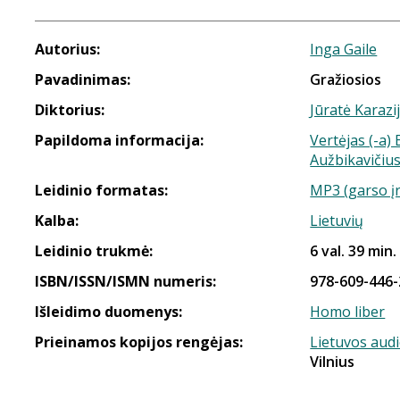
Autorius:
Inga Gaile
Pavadinimas:
Gražiosios
Diktorius:
Jūratė Karazij
Papildoma informacija:
Vertėjas (-a)
Aužbikavičiu
Leidinio formatas:
MP3 (garso į
Kalba:
Lietuvių
Leidinio trukmė:
6 val. 39 min.
ISBN/ISSN/ISMN numeris:
978-609-446-
Išleidimo duomenys:
Homo liber
Prieinamos kopijos rengėjas:
Lietuvos aud
Vilnius