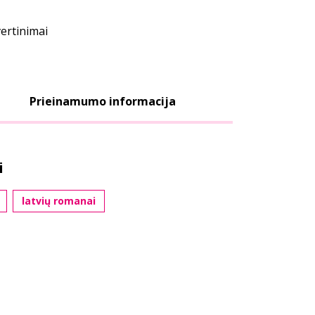
vertinimai
Prieinamumo informacija
i
latvių romanai