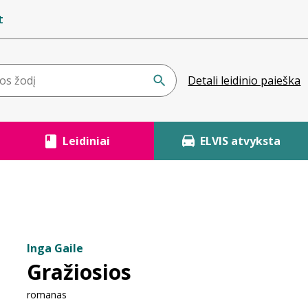
t
Detali leidinio paieška
Leidiniai
ELVIS atvyksta
Inga Gaile
Gražiosios
romanas