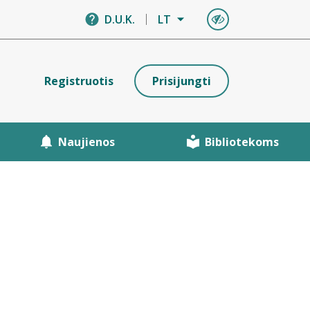
D.U.K.
LT
Registruotis
Prisijungti
Naujienos
Bibliotekoms