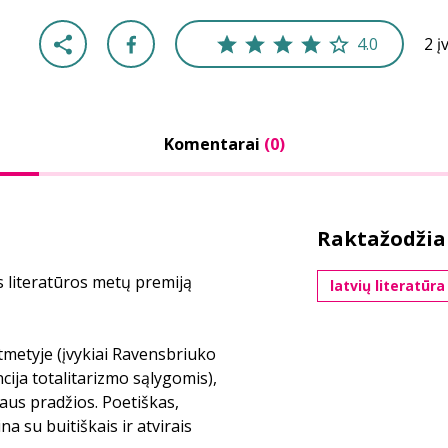
4.0
2 į
Komentarai
(0)
Raktažodžia
 literatūros metų premiją
latvių literatūra
metyje (įvykiai Ravensbriuko
ija totalitarizmo sąlygomis),
aus pradžios. Poetiškas,
 su buitiškais ir atvirais