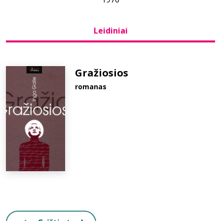
Bibliotekoms
Leidiniai
D.U.K.
Gražiosios
romanas
+370 667 80 541
info@elvislab.lt