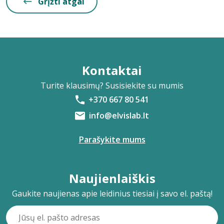
Grįžti atgal
Kontaktai
Turite klausimų? Susisiekite su mumis
+370 667 80 541
info@elvislab.lt
Parašykite mums
Naujienlaiškis
Gaukite naujienas apie leidinius tiesiai į savo el. paštą!