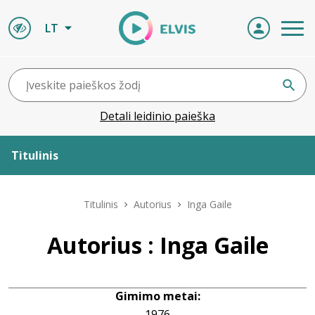
LT
Detali leidinio paieška
Titulinis
Apie ELVIS
Titulinis
Autorius
Inga Gaile
Leidiniai
Autorius : Inga Gaile
ELVIS atvyksta
Gimimo metai:
Naujienos
1976