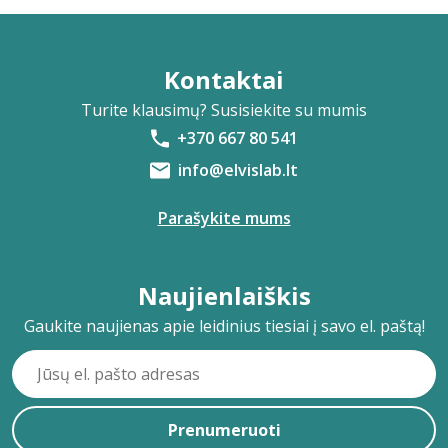
Kontaktai
Turite klausimų? Susisiekite su mumis
+370 667 80 541
info@elvislab.lt
Parašykite mums
Naujienlaiškis
Gaukite naujienas apie leidinius tiesiai į savo el. paštą!
Prenumeruoti