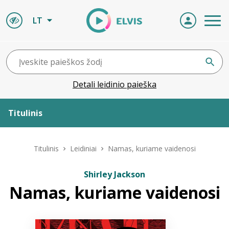
LT
Detali leidinio paieška
Titulinis
Apie ELVIS
Titulinis
Leidiniai
Namas, kuriame vaidenosi
Leidiniai
Shirley Jackson
Namas, kuriame vaidenosi
ELVIS atvyksta
Naujienos