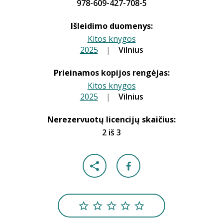
978-609-427-708-5
Išleidimo duomenys:
Kitos knygos
2025
|
|
Vilnius
Prieinamos kopijos rengėjas:
Kitos knygos
2025
|
|
Vilnius
Nerezervuotų licencijų skaičius:
2 iš 3