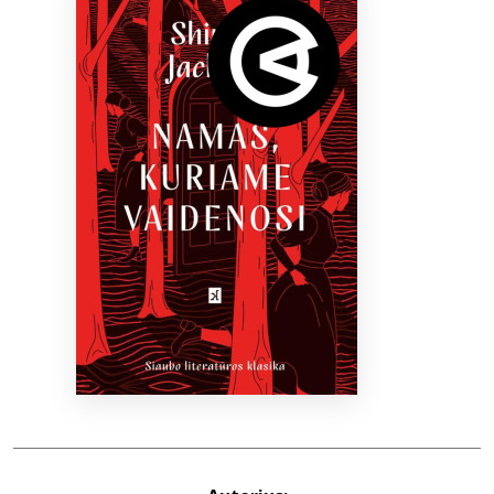
Bibliotekoms
D.U.K.
+370 667 80 541
info@elvislab.lt