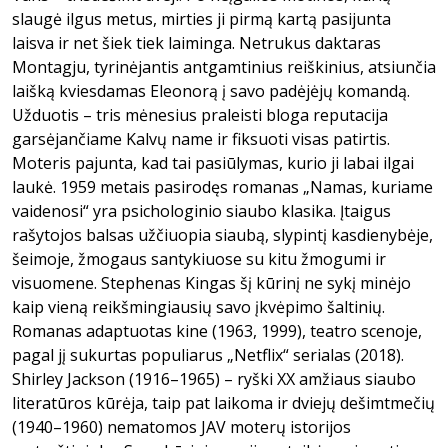
slaugė ilgus metus, mirties ji pirmą kartą pasijunta
laisva ir net šiek tiek laiminga. Netrukus daktaras
Montagju, tyrinėjantis antgamtinius reiškinius, atsiunčia
laišką kviesdamas Eleonorą į savo padėjėjų komandą.
Užduotis – tris mėnesius praleisti bloga reputacija
garsėjančiame Kalvų name ir fiksuoti visas patirtis.
Moteris pajunta, kad tai pasiūlymas, kurio ji labai ilgai
laukė. 1959 metais pasirodęs romanas „Namas, kuriame
vaidenosi“ yra psichologinio siaubo klasika. Įtaigus
rašytojos balsas užčiuopia siaubą, slypintį kasdienybėje,
šeimoje, žmogaus santykiuose su kitu žmogumi ir
visuomene. Stephenas Kingas šį kūrinį ne sykį minėjo
kaip vieną reikšmingiausių savo įkvėpimo šaltinių.
Romanas adaptuotas kine (1963, 1999), teatro scenoje,
pagal jį sukurtas populiarus „Netflix“ serialas (2018).
Shirley Jackson (1916–1965) – ryški XX amžiaus siaubo
literatūros kūrėja, taip pat laikoma ir dviejų dešimtmečių
(1940–1960) nematomos JAV moterų istorijos