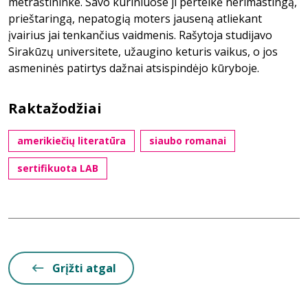
metraštininke. Savo kūriniuose ji perteikė nerimastingą,
prieštaringą, nepatogią moters jauseną atliekant
įvairius jai tenkančius vaidmenis. Rašytoja studijavo
Sirakūzų universitete, užaugino keturis vaikus, o jos
asmeninės patirtys dažnai atsispindėjo kūryboje.
Raktažodžiai
amerikiečių literatūra
siaubo romanai
sertifikuota LAB
Grįžti atgal