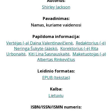
Autorius:
Shirley Jackson
Pavadinimas:
Namas, kuriame vaidenosi
Papildoma informacija:
Vertėjas (-a) Daina Valentinavičienė
,
Redaktorius (-ė)
Neringa Šukytė-Jääskö
,
Korektorius (-ė) Rita
Urbonaitė
,
Kiti Lina Sasnauskaitė
,
Maketuotojas (-a)
Albertas Rinkevičius
Leidinio formatas:
EPUB (tekstas)
Kalba:
Lietuvių
ISBN/ISSN/ISMN numeris: