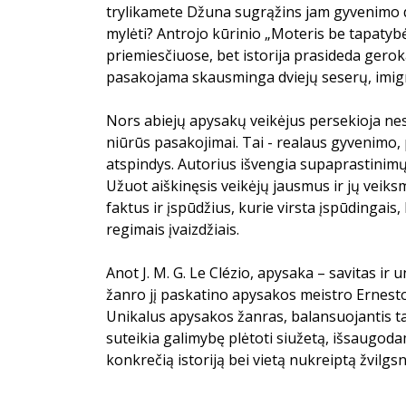
trylikamete Džuna sugrąžins jam gyvenimo d
mylėti? Antrojo kūrinio „Moteris be tapatyb
priemiesčiuose, bet istorija prasideda gero
pasakojama skausminga dviejų seserų, imigran
Nors abiejų apysakų veikėjus persekioja ne
niūrūs pasakojimai. Tai - realaus gyvenimo, p
atspindys. Autorius išvengia supaprastinimų,
Užuot aiškinęsis veikėjų jausmus ir jų veiks
faktus ir įspūdžius, kurie virsta įspūdingais, 
regimais įvaizdžiais.
Anot J. M. G. Le Clézio, apysaka – savitas ir 
žanro jį paskatino apysakos meistro Ernest
Unikalus apysakos žanras, balansuojantis 
suteikia galimybę plėtoti siužetą, išsaugod
konkrečią istoriją bei vietą nukreiptą žvilgsn