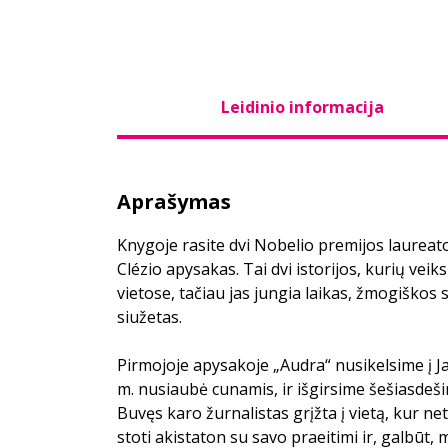
Leidinio informacija
Aprašymas
Knygoje rasite dvi Nobelio premijos laureato
Clézio apysakas. Tai dvi istorijos, kurių vei
vietose, tačiau jas jungia laikas, žmogiškos
siužetas.
Pirmojoje apysakoje „Audra“ nusikelsime į J
m. nusiaubė cunamis, ir išgirsime šešiasdešim
Buvęs karo žurnalistas grįžta į vietą, kur ne
stoti akistaton su savo praeitimi ir, galbūt, m