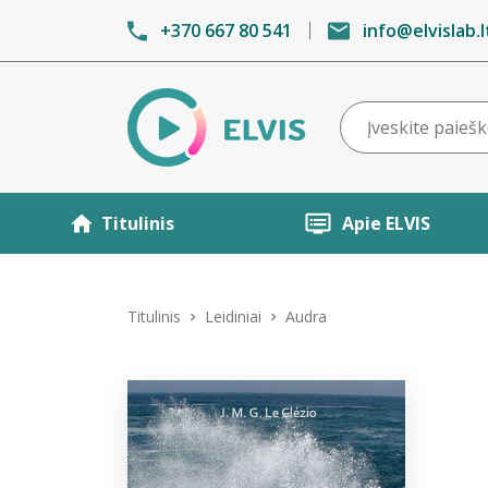
+370 667 80 541
info@elvislab.l
Titulinis
Apie ELVIS
Titulinis
Leidiniai
Audra