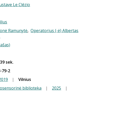
ustave Le Clézio
ilius
 Jonė Ramunytė
,
Operatorius (-ė) Albertas
s
rašas)
 39 sek.
-79-2
2019
|
Vilnius
iosensorinė biblioteka
|
2025
|