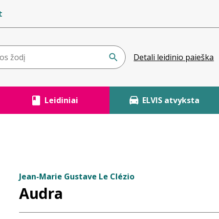
t
Detali leidinio paieška
Leidiniai
ELVIS atvyksta
Jean-Marie Gustave Le Clézio
Audra