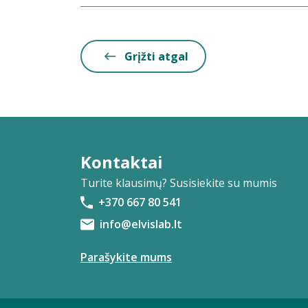
Grįžti atgal
Kontaktai
Turite klausimų? Susisiekite su mumis
+370 667 80 541
info@elvislab.lt
Parašykite mums