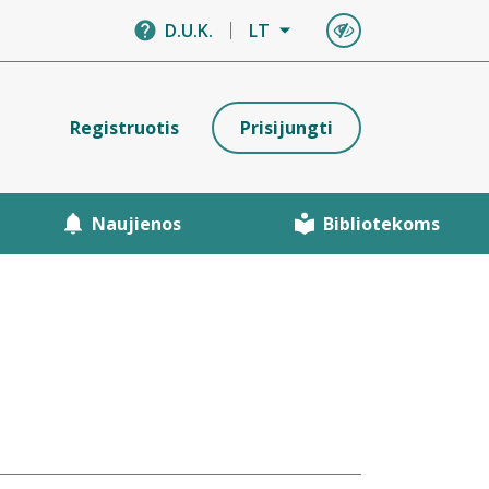
D.U.K.
LT
Registruotis
Prisijungti
Naujienos
Bibliotekoms