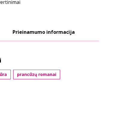
vertinimai
Prieinamumo informacija
i
tūra
prancūzų romanai