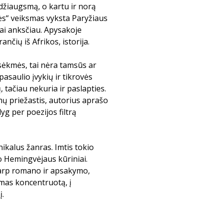
žiaugsmą, o kartu ir norą
ės“ veiksmas vyksta Paryžiaus
kai anksčiau. Apysakoje
čių iš Afrikos, istorija.
sėkmės, tai nėra tamsūs ar
asaulio įvykių ir tikrovės
 tačiau nekuria ir paslapties.
mų priežastis, autorius aprašo
lyg per poezijos filtrą
unikalus žanras. Imtis tokio
o Hemingvėjaus kūriniai.
tarp romano ir apsakymo,
amas koncentruotą, į
į.