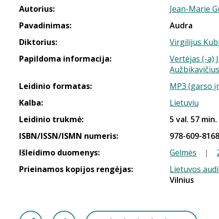
Autorius:
Jean-Marie G
Pavadinimas:
Audra
Diktorius:
Virgilijus Kub
Papildoma informacija:
Vertėjas (-a)
Aužbikavičiu
Leidinio formatas:
MP3 (garso į
Kalba:
Lietuvių
Leidinio trukmė:
5 val. 57 min.
ISBN/ISSN/ISMN numeris:
978-609-8168
Išleidimo duomenys:
Gelmės
|
Prieinamos kopijos rengėjas:
Lietuvos aud
Vilnius