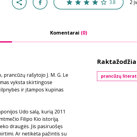
3.8
2 į
Komentarai
(0)
Raktažodžia
, prancūzų rašytojo J. M. G. Le
prancūzų litera
ksmas vyksta skirtingose
 silpnybės ir įtampos kupinas
aponijos Udo salą, kurią 2011
tmečio Filipo Kio istoriją.
teko draugės. Jis pasiruošęs
irtimi. Ar netikėta pažintis su