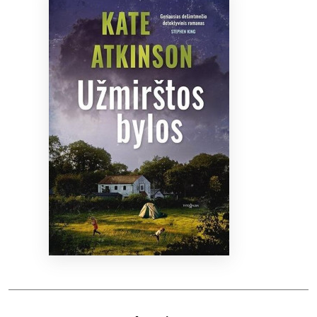
Bibliotekoms
D.U.K.
+370 667 80 541
info@elvislab.lt