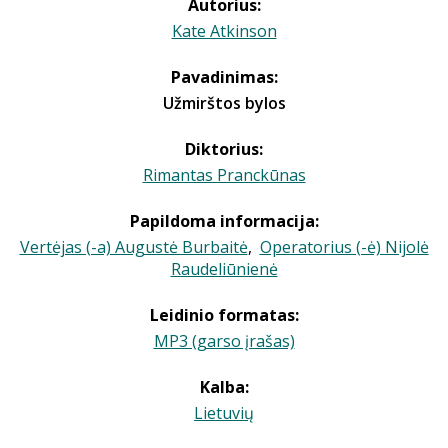
Autorius:
Kate Atkinson
Pavadinimas:
Užmirštos bylos
Diktorius:
Rimantas Pranckūnas
Papildoma informacija:
Vertėjas (-a) Augustė Burbaitė
,
Operatorius (-ė) Nijolė
Raudeliūnienė
Leidinio formatas:
MP3 (garso įrašas)
Kalba:
Lietuvių