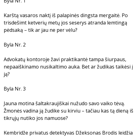
Byla Nr. 1
Karštą vasaros naktį iš palapinės dingsta mergaitė. Po
trisdešimt ketverių metų jos seserys atranda lemtingą
pėdsaką – tik ar jau ne per vėlu?
Byla Nr. 2
Advokatų kontoroje žavi praktikantė tampa šiurpaus,
nepaaiškinamo nusikaltimo auka. Bet ar žudikas taikėsi į
ją?
Byla Nr. 3
Jauna motina šaltakraujiškai nužudo savo vaiko tėvą.
Žmonės vadina ją žudike su kirviu – tačiau kas tą dieną iš
tikrųjų nutiko jos namuose?
Kembridže privatus detektyvas Džeksonas Brodis leidžia