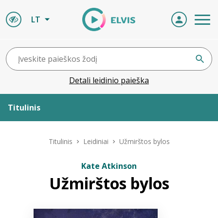
LT
Detali leidinio paieška
Titulinis
Apie ELVIS
Titulinis
Leidiniai
Užmirštos bylos
Leidiniai
Kate Atkinson
Užmirštos bylos
ELVIS atvyksta
Naujienos