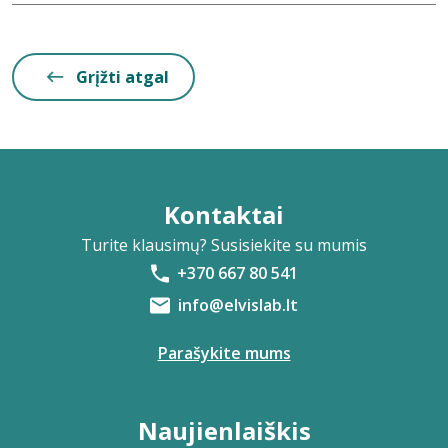
Grįžti atgal
Kontaktai
Turite klausimų? Susisiekite su mumis
+370 667 80 541
info@elvislab.lt
Parašykite mums
Naujienlaiškis