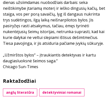
dienas užsiimdamas nuobodžiais darbais: seka
neištikimybe įtariamą moterį ir ieško dingusių kačių, bet
staiga, vos per porą savaičių, lyg iš dangaus nukrinta
trys sudėtingos, ilgą laiką neišnarpliotos bylos. Jis
pasiryžęs rasti atsakymus, tačiau, ėmęs tyrinėti
nukentėjusių šeimų istorijas, netrunka suprasti, kad kai
kurie dalykai ne veltui slepiami ištisus dešimtmečius.
Tiesa pavojinga, ir jis atsiduria pačiame įvykių sūkuryje.
„Užmirštos bylos“ – įtraukiantis detektyvas ir kartu
daugiasluoksnė šeimos saga.“
Chicago Sun-Times
Raktažodžiai
anglų literatūra
detektyviniai romanai