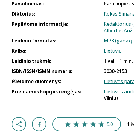
Pavadinimas:
Paralimpietis
Diktorius:
Rokas Simana
Papildoma informacija:
Redaktorius (
Albertas Aužb
Leidinio formatas:
MP3 (garso į
Kalba:
Lietuvių
Leidinio trukmė:
1 val. 11 min.
ISBN/ISSN/ISMN numeris:
3030-2153
Išleidimo duomenys:
Lietuvos para
Prieinamos kopijos rengėjas:
Lietuvos aud
Vilnius
5.0
1 į