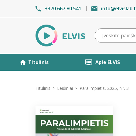
+370 667 80 541
info@elvislab.l
Titulinis
Apie ELVIS
Titulinis
Leidiniai
Paralimpietis, 2025, Nr. 3