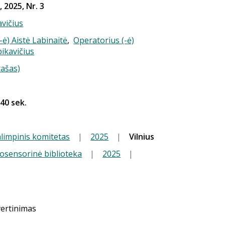
, 2025, Nr. 3
vičius
-ė) Aistė Labinaitė
,
Operatorius (-ė)
ikavičius
rašas)
 40 sek.
limpinis komitetas
|
2025
|
Vilnius
iosensorinė biblioteka
|
2025
|
vertinimas