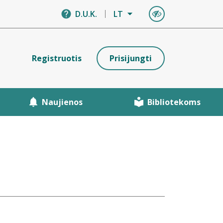
D.U.K.
LT
Registruotis
Prisijungti
Naujienos
Bibliotekoms