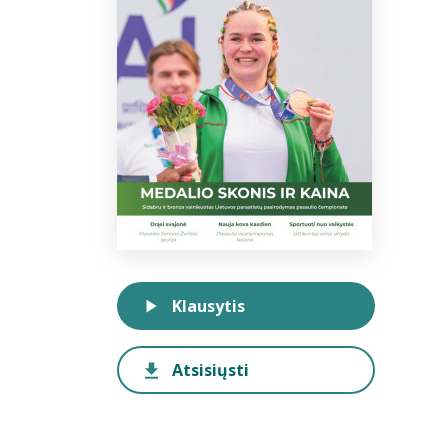
Klausytis
Atsisiųsti