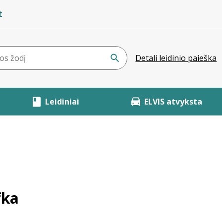
t
Detali leidinio paieška
Leidiniai
ELVIS atvyksta
fka