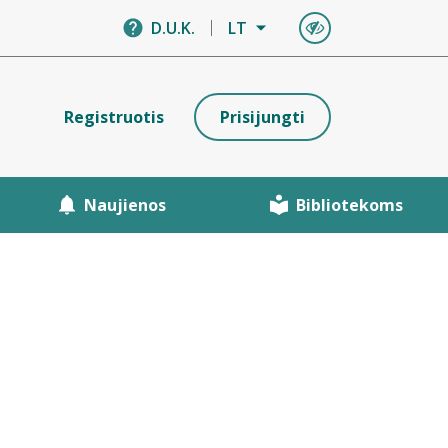
D.U.K.
LT
Registruotis
Prisijungti
Naujienos
Bibliotekoms