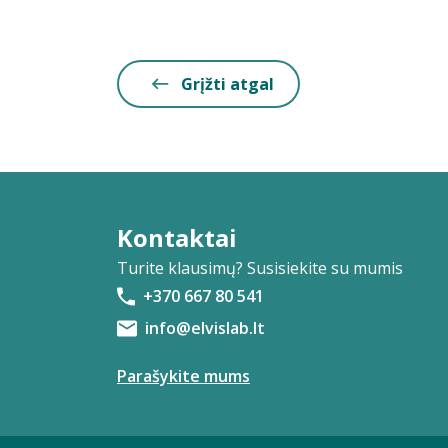
Grįžti atgal
Kontaktai
Turite klausimų? Susisiekite su mumis
+370 667 80 541
info@elvislab.lt
Parašykite mums