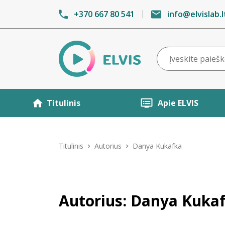
+370 667 80 541
info@elvislab.l
Titulinis
Apie ELVIS
Titulinis
Autorius
Danya Kukafka
Autorius: Danya Kuka