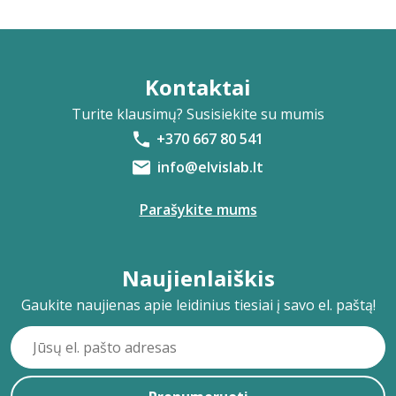
Kontaktai
Turite klausimų? Susisiekite su mumis
+370 667 80 541
info@elvislab.lt
Parašykite mums
Naujienlaiškis
Gaukite naujienas apie leidinius tiesiai į savo el. paštą!