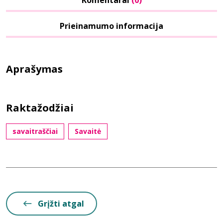
Komentarai
(0)
Prieinamumo informacija
Aprašymas
Raktažodžiai
savaitraščiai
Savaitė
Grįžti atgal