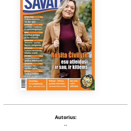
Bibliotekoms
D.U.K.
+370 667 80 541
info@elvislab.lt
Autorius:
--