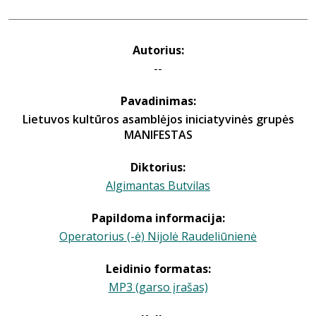
Autorius:
--
Pavadinimas:
Lietuvos kultūros asamblėjos iniciatyvinės grupės
MANIFESTAS
Diktorius:
Algimantas Butvilas
Papildoma informacija:
Operatorius (-ė) Nijolė Raudeliūnienė
Leidinio formatas:
MP3 (garso įrašas)