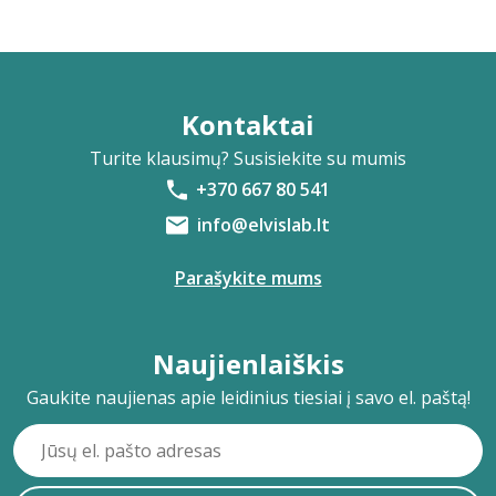
Kontaktai
Turite klausimų? Susisiekite su mumis
+370 667 80 541
info@elvislab.lt
Parašykite mums
Naujienlaiškis
Gaukite naujienas apie leidinius tiesiai į savo el. paštą!