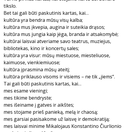
tikslo.
Bet tai gali būti paskutinis kartas, kai…
kultūra yra bendra mūsų visų kalba;
kultūra mus įkvepia, augina ir suteikia drąsos;
kultūra mus jungia kaip jėga, branda ir atsakomybė;
kultūrai laisvai atveriame savo teatrus, muziejus,
bibliotekas, kino ir koncertų sales;
kultūra yra visur: mūsų miestuose, miesteliuose,
kaimuose, vienkiemiuose;
kultūra įprasmina mūsų ateitį;
kultūra priklauso visoms ir visiems – ne tik „jiems“.
Tai gali būti paskutinis kartas, kai…
mes esame vieningi;
mes tikime bendryste;
mes išeiname į gatves ir aikštes;
mes stojame prieš panieką, melą ir chaosą;
mes garsiai pasisakome už laisvę ir demokratiją;
mes laisvai minime Mikalojaus Konstantino Čiurlionio