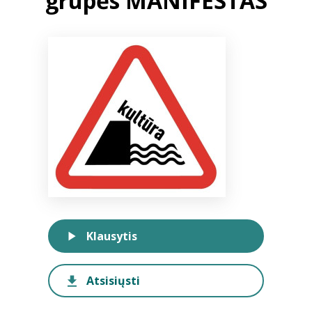
grupės MANIFESTAS
Bibliotekoms
D.U.K.
+370 667 80 541
info@elvislab.lt
Klausytis
Atsisiųsti