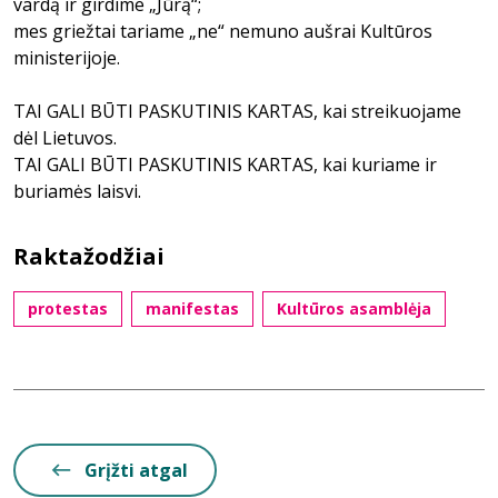
vardą ir girdime „Jūrą“;
mes griežtai tariame „ne“ nemuno aušrai Kultūros
ministerijoje.
TAI GALI BŪTI PASKUTINIS KARTAS, kai streikuojame
dėl Lietuvos.
TAI GALI BŪTI PASKUTINIS KARTAS, kai kuriame ir
buriamės laisvi.
Raktažodžiai
protestas
manifestas
Kultūros asamblėja
Grįžti atgal