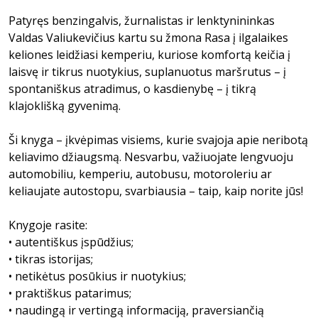
Patyręs benzingalvis, žurnalistas ir lenktynininkas
Valdas Valiukevičius kartu su žmona Rasa į ilgalaikes
keliones leidžiasi kemperiu, kuriose komfortą keičia į
laisvę ir tikrus nuotykius, suplanuotus maršrutus – į
spontaniškus atradimus, o kasdienybę – į tikrą
klajoklišką gyvenimą.
Ši knyga – įkvėpimas visiems, kurie svajoja apie neribotą
keliavimo džiaugsmą. Nesvarbu, važiuojate lengvuoju
automobiliu, kemperiu, autobusu, motoroleriu ar
keliaujate autostopu, svarbiausia – taip, kaip norite jūs!
Knygoje rasite:
• autentiškus įspūdžius;
• tikras istorijas;
• netikėtus posūkius ir nuotykius;
• praktiškus patarimus;
• naudingą ir vertingą informaciją, praversiančią