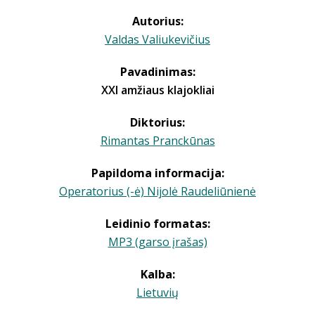
Autorius:
Valdas Valiukevičius
Pavadinimas:
XXI amžiaus klajokliai
Diktorius:
Rimantas Pranckūnas
Papildoma informacija:
Operatorius (-ė) Nijolė Raudeliūnienė
Leidinio formatas:
MP3 (garso įrašas)
Kalba:
Lietuvių