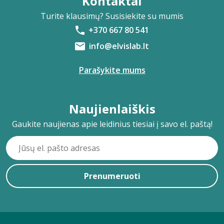
Kontaktai
Turite klausimų? Susisiekite su mumis
+370 667 80 541
info@elvislab.lt
Parašykite mums
Naujienlaiškis
Gaukite naujienas apie leidinius tiesiai į savo el. paštą!
Prenumeruoti