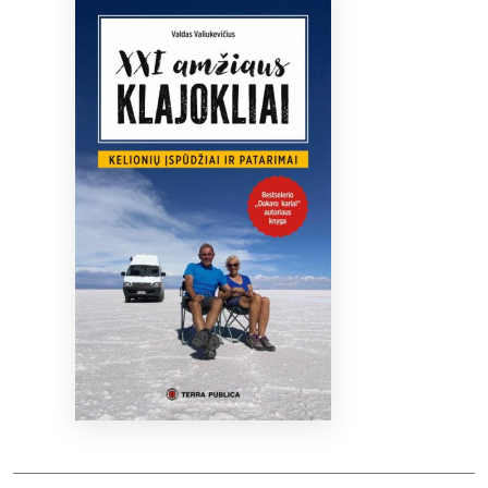
Bibliotekoms
D.U.K.
+370 667 80 541
info@elvislab.lt