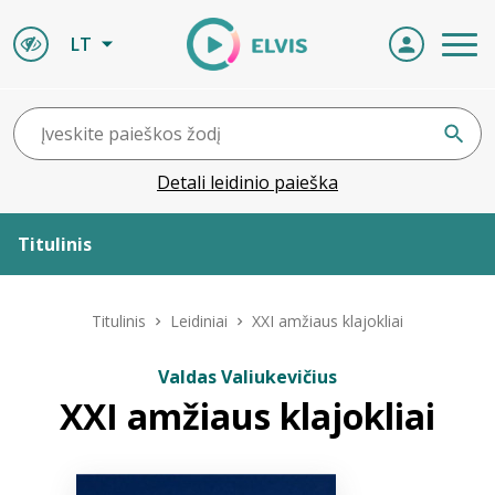
LT
Detali leidinio paieška
Titulinis
Apie ELVIS
Titulinis
Leidiniai
XXI amžiaus klajokliai
Leidiniai
Valdas Valiukevičius
XXI amžiaus klajokliai
ELVIS atvyksta
Naujienos