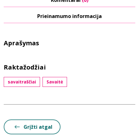
Komentarai
(0)
Prieinamumo informacija
Aprašymas
Raktažodžiai
savaitraščiai
Savaitė
Grįžti atgal