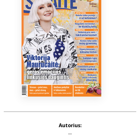
Bibliotekoms
D.U.K.
+370 667 80 541
info@elvislab.lt
Autorius:
--