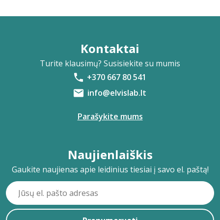
Kontaktai
Turite klausimų? Susisiekite su mumis
+370 667 80 541
info@elvislab.lt
Parašykite mums
Naujienlaiškis
Gaukite naujienas apie leidinius tiesiai į savo el. paštą!