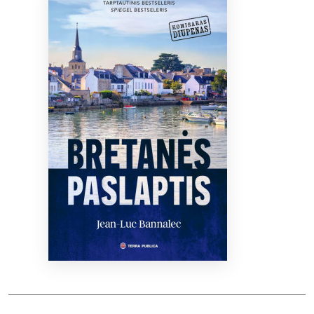
Bibliotekoms
D.U.K.
+370 667 80 541
info@elvislab.lt