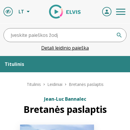
LT
Detali leidinio paieška
Titulinis
Apie ELVIS
Titulinis
Leidiniai
Bretanės paslaptis
Leidiniai
Jean-Luc Bannalec
Bretanės paslaptis
ELVIS atvyksta
Naujienos