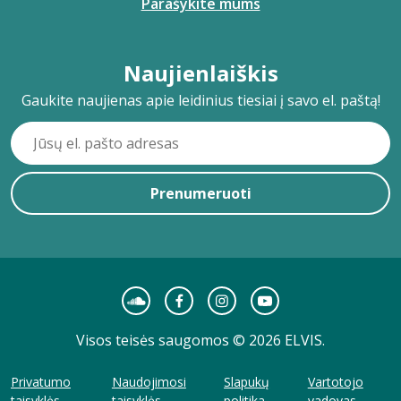
Parašykite mums
Naujienlaiškis
Gaukite naujienas apie leidinius tiesiai į savo el. paštą!
Prenumeruoti
Visos teisės saugomos © 2026 ELVIS.
Privatumo
Naudojimosi
Slapukų
Vartotojo
taisyklės
taisyklės
politika
vadovas