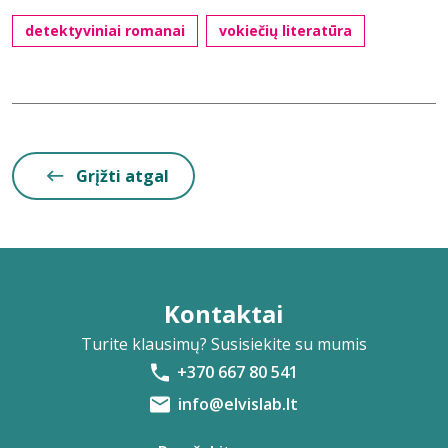
detektyviniai romanai
vokiečių literatūra
Grįžti atgal
Kontaktai
Turite klausimų? Susisiekite su mumis
+370 667 80 541
info@elvislab.lt