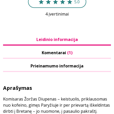
5.0
4 įvertinimai
Leidinio informacija
Komentarai
(1)
Prieinamumo informacija
Aprašymas
Komisaras Žoržas Diupenas – keistuolis, priklausomas
nuo kofeino, gimęs Paryžiuje ir per prievartą iškeldintas
dirbti į Bretanę – jo nuomone, į pasaulio pakraštį.