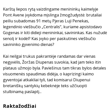
Karštą liepos rytą vaizdingame menininkų kaimelyje
Pont Avene įvykdoma mįslinga žmogžudystė: brutaliai
peiliu subadomas 91 metų Pjeras Luji Penekas,
legendinio viešbučio „Centralis“, kuriame apsistodavo
Gogenas ir kiti didieji menininkai, savininkas. Kas nužudė
senolį ir kodėl? Kas įvyko per paskutines viešbučio
savininko gyvenimo dienas?
Kai neilgai trukus pakrantėje randamas dar vienas
negyvėlis, Žoržas Diupenas suvokia, kad jam teko itin
plataus užmojo byla. Paviešinus tam tikras bylos detales
visuomenės spaudimas didėja, o kaprizingi kaimo
gyventojai atkakliai tyli, tad komisarui Diupenui
bretaniškų santykių kebeknėje teks užčiuopti
stulbinamą paslaptį...
Raktažodžiai