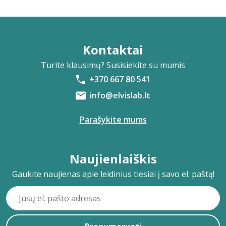
Kontaktai
Turite klausimų? Susisiekite su mumis
+370 667 80 541
info@elvislab.lt
Parašykite mums
Naujienlaiškis
Gaukite naujienas apie leidinius tiesiai į savo el. paštą!