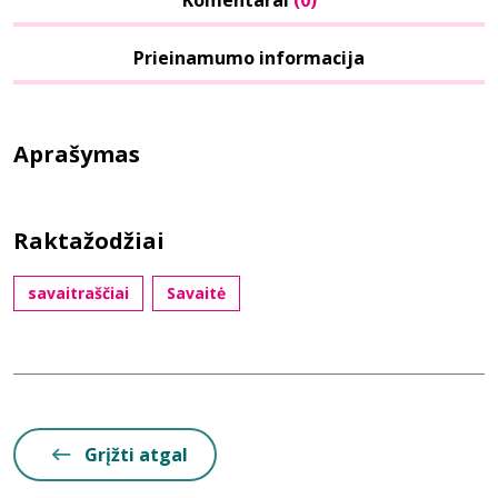
Komentarai
(0)
Prieinamumo informacija
Aprašymas
Raktažodžiai
savaitraščiai
Savaitė
Grįžti atgal