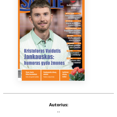
Bibliotekoms
D.U.K.
+370 667 80 541
info@elvislab.lt
Autorius:
--