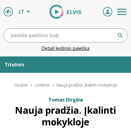
LT
Detali leidinio paieška
Titulinis
Apie ELVIS
Titulinis
Leidiniai
Nauja pradžia. Įkalinti mokykloje
Leidiniai
Tomas Dirgėla
Nauja pradžia. Įkalinti
ELVIS atvyksta
mokykloje
Naujienos