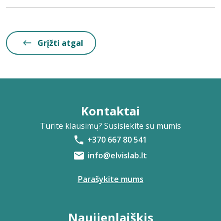
Grįžti atgal
Kontaktai
Turite klausimų? Susisiekite su mumis
+370 667 80 541
info@elvislab.lt
Parašykite mums
Naujienlaiškis