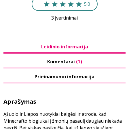
5.0
3 įvertinimai
Leidinio informacija
Komentarai
(1)
Prieinamumo informacija
Aprašymas
Ąžuolo ir Liepos nuotykiai baigėsi ir atrodė, kad
Minecrafto blogiukai į žmonių pasaulį daugiau niekada
negrįš. Bet viskas pasikeičia, kai už lango siaučiant