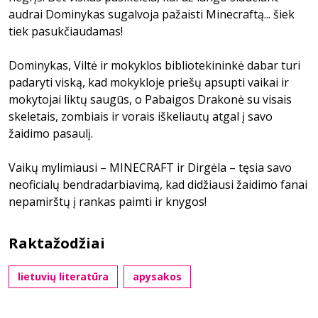
audrai Dominykas sugalvoja pažaisti Minecraftą... šiek
tiek pasukčiaudamas!
Dominykas, Viltė ir mokyklos bibliotekininkė dabar turi
padaryti viską, kad mokykloje priešų apsupti vaikai ir
mokytojai liktų saugūs, o Pabaigos Drakonė su visais
skeletais, zombiais ir vorais iškeliautų atgal į savo
žaidimo pasaulį.
Vaikų mylimiausi – MINECRAFT ir Dirgėla – tęsia savo
neoficialų bendradarbiavimą, kad didžiausi žaidimo fanai
nepamirštų į rankas paimti ir knygos!
Raktažodžiai
lietuvių literatūra
apysakos