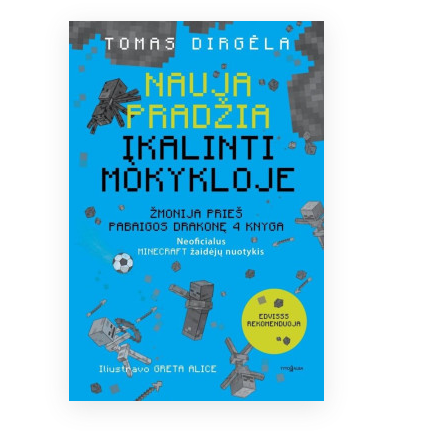
Bibliotekoms
D.U.K.
+370 667 80 541
info@elvislab.lt