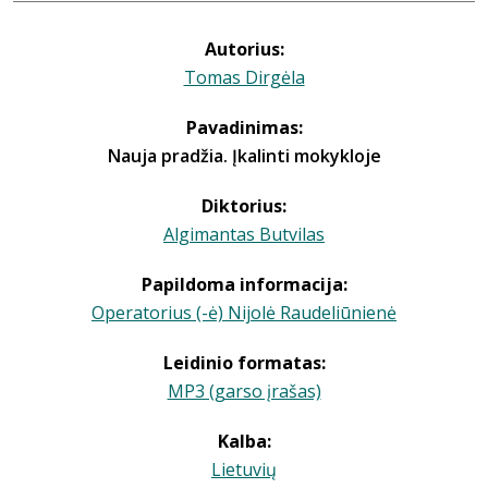
Autorius:
Tomas Dirgėla
Pavadinimas:
Nauja pradžia. Įkalinti mokykloje
Diktorius:
Algimantas Butvilas
Papildoma informacija:
Operatorius (-ė) Nijolė Raudeliūnienė
Leidinio formatas:
MP3 (garso įrašas)
Kalba:
Lietuvių