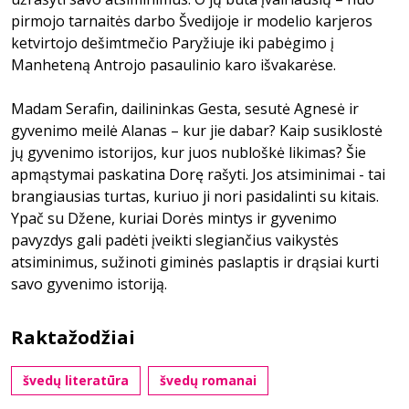
pirmojo tarnaitės darbo Švedijoje ir modelio karjeros
ketvirtojo dešimtmečio Paryžiuje iki pabėgimo į
Manheteną Antrojo pasaulinio karo išvakarėse.
Madam Serafin, dailininkas Gesta, sesutė Agnesė ir
gyvenimo meilė Alanas – kur jie dabar? Kaip susiklostė
jų gyvenimo istorijos, kur juos nubloškė likimas? Šie
apmąstymai paskatina Dorę rašyti. Jos atsiminimai - tai
brangiausias turtas, kuriuo ji nori pasidalinti su kitais.
Ypač su Džene, kuriai Dorės mintys ir gyvenimo
pavyzdys gali padėti įveikti slegiančius vaikystės
atsiminimus, sužinoti giminės paslaptis ir drąsiai kurti
savo gyvenimo istoriją.
Raktažodžiai
švedų literatūra
švedų romanai