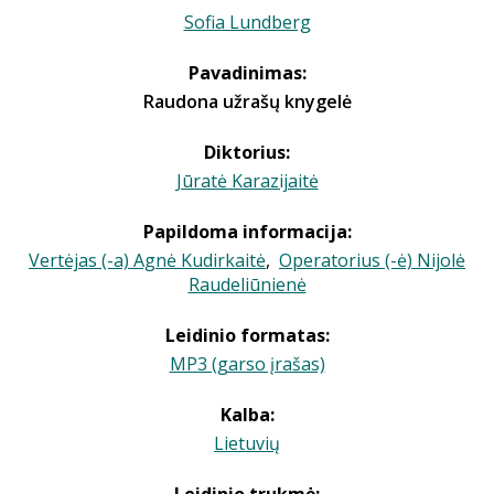
Sofia Lundberg
Pavadinimas:
Raudona užrašų knygelė
Diktorius:
Jūratė Karazijaitė
Papildoma informacija:
Vertėjas (-a) Agnė Kudirkaitė
,
Operatorius (-ė) Nijolė
Raudeliūnienė
Leidinio formatas:
MP3 (garso įrašas)
Kalba:
Lietuvių