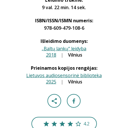
Leidinio trukmė:
9 val. 22 min. 14 sek.
ISBN/ISSN/ISMN numeris:
978-609-479-108-6
Išleidimo duomenys:
„Baltų lankų“ leidyba
2018
|
|
Vilnius
Prieinamos kopijos rengėjas:
Lietuvos audiosensorinė biblioteka
2025
|
|
Vilnius
4.2