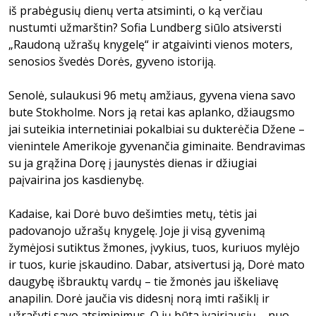
iš prabėgusių dienų verta atsiminti, o ką verčiau
nustumti užmarštin? Sofia Lundberg siūlo atsiversti
„Raudoną užrašų knygelę“ ir atgaivinti vienos moters,
senosios švedės Dorės, gyveno istoriją.
Senolė, sulaukusi 96 metų amžiaus, gyvena viena savo
bute Stokholme. Nors ją retai kas aplanko, džiaugsmo
jai suteikia internetiniai pokalbiai su dukterėčia Džene –
vienintele Amerikoje gyvenančia giminaite. Bendravimas
su ja grąžina Dorę į jaunystės dienas ir džiugiai
paįvairina jos kasdienybę.
Kadaise, kai Dorė buvo dešimties metų, tėtis jai
padovanojo užrašų knygelę. Joje ji visą gyvenimą
žymėjosi sutiktus žmones, įvykius, tuos, kuriuos mylėjo
ir tuos, kurie įskaudino. Dabar, atsivertusi ją, Dorė mato
daugybę išbrauktų vardų – tie žmonės jau iškeliavę
anapilin. Dorė jaučia vis didesnį norą imti rašiklį ir
užrašyti savo atsiminimus. O jų būta įvairiausių – nuo