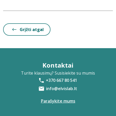
Grįžti atgal
Kontaktai
Turite klausimų? Susisiekite su mumis
+370 667 80 541
info@elvislab.lt
Parašykite mums