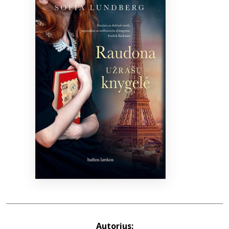
Bibliotekoms
D.U.K.
+370 667 80 541
info@elvislab.lt
Autorius: