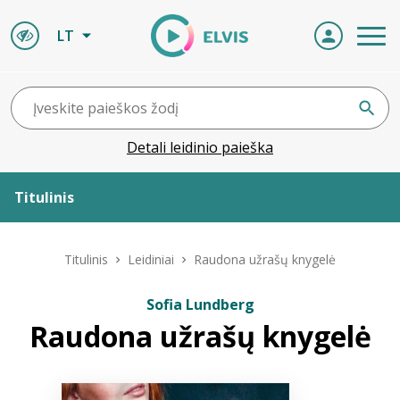
LT
Detali leidinio paieška
Titulinis
Apie ELVIS
Titulinis
Leidiniai
Raudona užrašų knygelė
Leidiniai
Sofia Lundberg
Raudona užrašų knygelė
ELVIS atvyksta
Naujienos