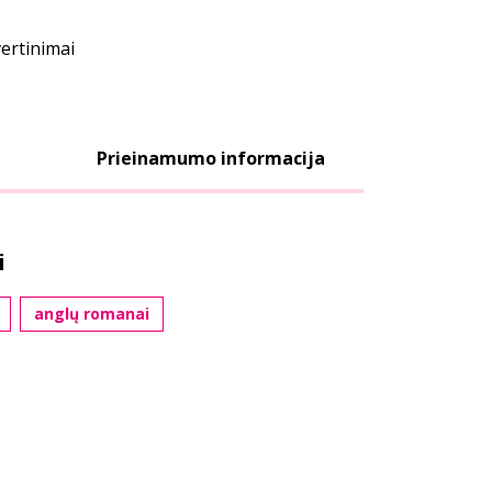
vertinimai
Prieinamumo informacija
i
anglų romanai