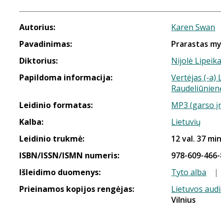
Autorius:
Karen Swan
Pavadinimas:
Prarastas myl
Diktorius:
Nijolė Lipeika
Papildoma informacija:
Vertėjas (-a)
Raudeliūnien
Leidinio formatas:
MP3 (garso į
Kalba:
Lietuvių
Leidinio trukmė:
12 val. 37 min
ISBN/ISSN/ISMN numeris:
978-609-466-
Išleidimo duomenys:
Tyto alba
|
Prieinamos kopijos rengėjas:
Lietuvos aud
Vilnius