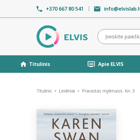
+370 667 80 541
info@elvislab.l
Titulinis
Apie ELVIS
Titulinis
Leidiniai
Prarastas mylimasis. Kn. 3