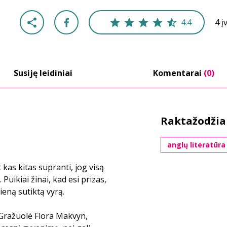
4.4
4 į
Susiję leidiniai
Komentarai
(0)
Raktažodžia
anglų literatūra
t kas kitas supranti, jog visą
uikiai žinai, kad esi prizas,
ieną sutiktą vyrą.
 Gražuolė Flora Makvyn,