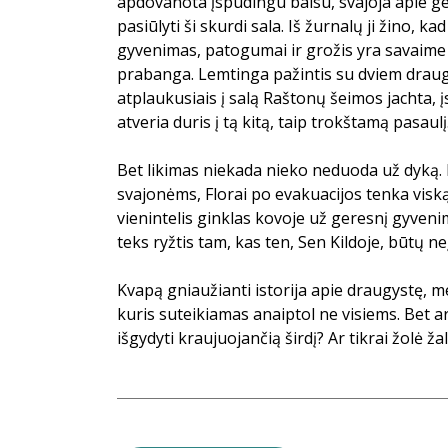
apdovanota įspūdingu balsu, svajoja apie ge
pasiūlyti ši skurdi sala. Iš žurnalų ji žino, k
gyvenimas, patogumai ir grožis yra savaime
prabanga. Lemtinga pažintis su dviem draug
atplaukusiais į salą Raštonų šeimos jachta, į
atveria duris į tą kitą, taip trokštamą pasaulį
Bet likimas niekada nieko neduoda už dyką.
svajonėms, Florai po evakuacijos tenka viską 
vienintelis ginklas kovoje už geresnį gyveni
teks ryžtis tam, kas ten, Sen Kildoje, būtų 
Kvapą gniaužianti istorija apie draugystę, me
kuris suteikiamas anaiptol ne visiems. Bet a
išgydyti kraujuojančią širdį? Ar tikrai žolė ž