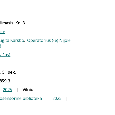
imasis. Kn. 3
itė
 Ligita Karsbo
,
Operatorius (-ė) Nijolė
ė
rašas)
. 51 sek.
859-3
2025
|
Vilnius
iosensorinė biblioteka
|
2025
|