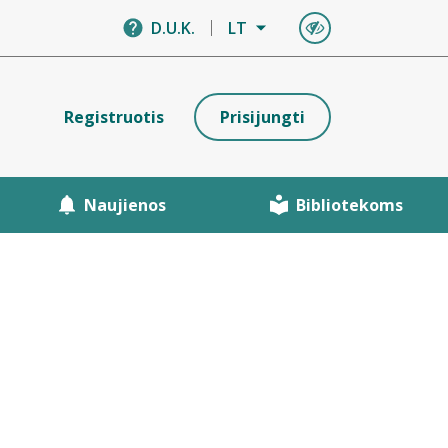
D.U.K.
LT
Registruotis
Prisijungti
Naujienos
Bibliotekoms