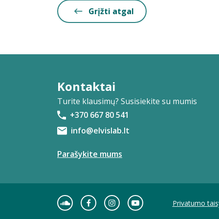
Grįžti atgal
Kontaktai
Turite klausimų? Susisiekite su mumis
+370 667 80 541
info@elvislab.lt
Parašykite mums
Privatumo tais