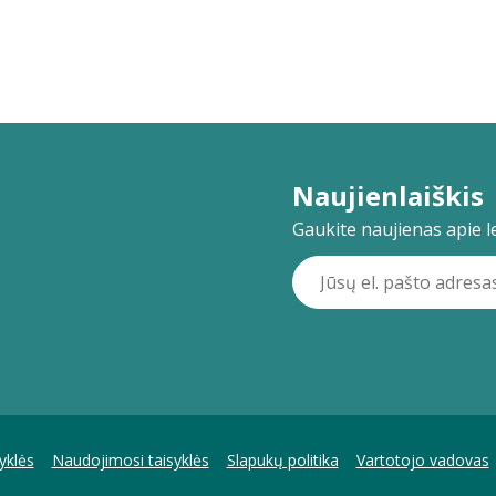
Naujienlaiškis
Gaukite naujienas apie lei
yklės
Naudojimosi taisyklės
Slapukų politika
Vartotojo vadovas