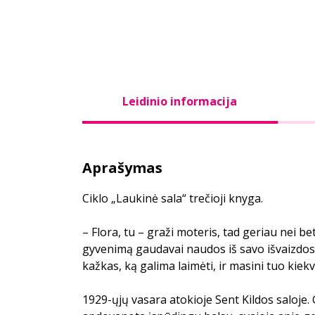
Leidinio informacija
Aprašymas
Ciklo „Laukinė sala“ trečioji knyga.
– Flora, tu – graži moteris, tad geriau nei be
gyvenimą gaudavai naudos iš savo išvaizdos. P
kažkas, ką galima laimėti, ir masini tuo kiekv
1929-ųjų vasara atokioje Sent Kildos saloje.