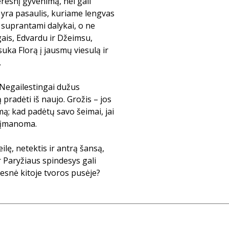
resnį gyvenimą, nei gali
ad yra pasaulis, kuriame lengvas
 suprantami dalykai, o ne
ais, Edvardu ir Džeimsu,
suka Florą į jausmų viesulą ir
.
 Negailestingai dužus
pradėti iš naujo. Grožis – jos
mą; kad padėtų savo šeimai, jai
neįmanoma.
ilę, netektis ir antrą šansą,
r Paryžiaus spindesys gali
alesnė kitoje tvoros pusėje?