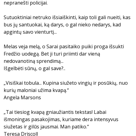
nepranešti policijai.
Sutuoktiniai netruko išsiaiškinti, kaip toli gali nueiti, kas
bus jų santuokai, ką darys, o gal nieko nedarys, kad
apgintų savo vienturtį...
Melas veja melą, o Sarai pasitaiko puiki proga išsukti
Fredžio uodegą. Bet ji turi priimti dar vieną
nedovanotiną sprendimą...
Išgelbėti sūnų, o gal save?..
„Visiškai tobula... Kupina siužeto vingių ir posūkių, nuo
kurių maloniai užima kvapą.“
Angela Marsons
„Tai tiesiog kvapą gniaužiantis tekstas! Labai
išmoningas pasakojimas, kuriame dera intensyvus
siužetas ir gilūs jausmai. Man patiko.“
Teresa Driscoll