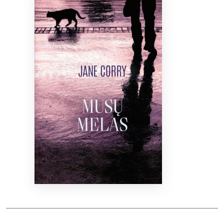
Bibliotekoms
D.U.K.
+370 667 80 541
info@elvislab.lt