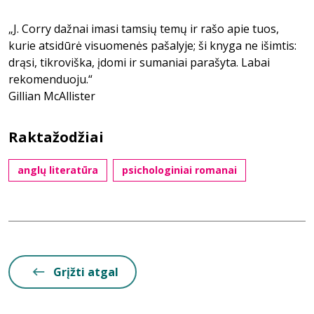
„J. Corry dažnai imasi tamsių temų ir rašo apie tuos,
kurie atsidūrė visuomenės pašalyje; ši knyga ne išimtis:
drąsi, tikroviška, įdomi ir sumaniai parašyta. Labai
rekomenduoju.“
Gillian McAllister
Raktažodžiai
anglų literatūra
psichologiniai romanai
Grįžti atgal