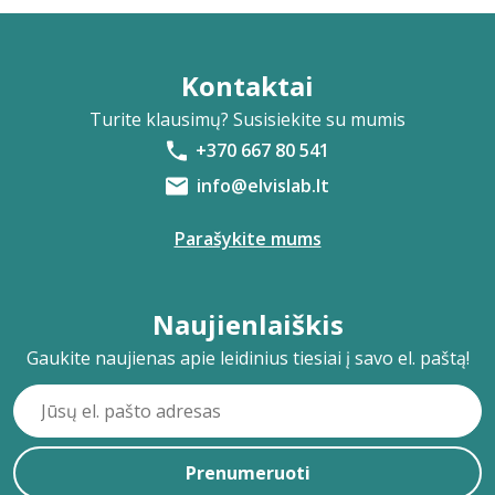
Kontaktai
Turite klausimų? Susisiekite su mumis
+370 667 80 541
info@elvislab.lt
Parašykite mums
Naujienlaiškis
Gaukite naujienas apie leidinius tiesiai į savo el. paštą!
Prenumeruoti