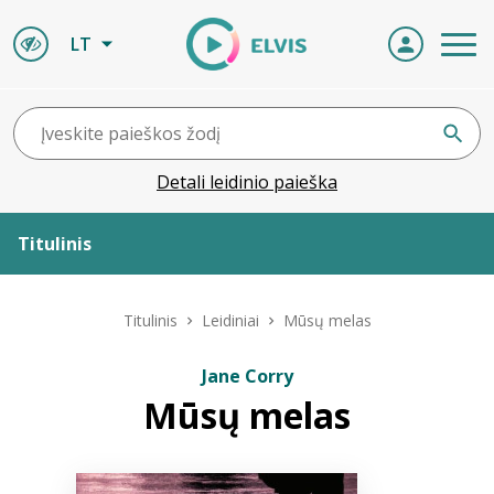
LT
Detali leidinio paieška
Titulinis
Apie ELVIS
Titulinis
Leidiniai
Mūsų melas
Leidiniai
Jane Corry
Mūsų melas
ELVIS atvyksta
Naujienos