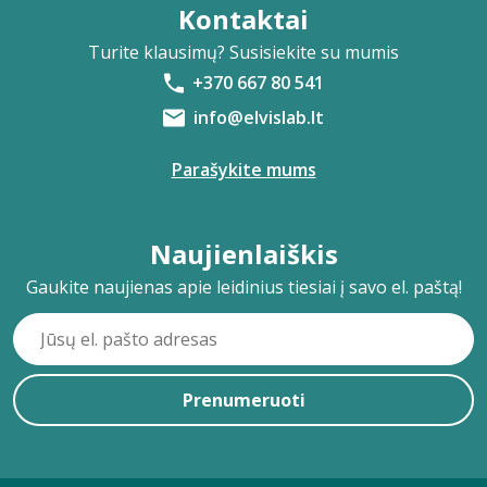
Kontaktai
Turite klausimų? Susisiekite su mumis
+370 667 80 541
info@elvislab.lt
Parašykite mums
Naujienlaiškis
Gaukite naujienas apie leidinius tiesiai į savo el. paštą!
Prenumeruoti