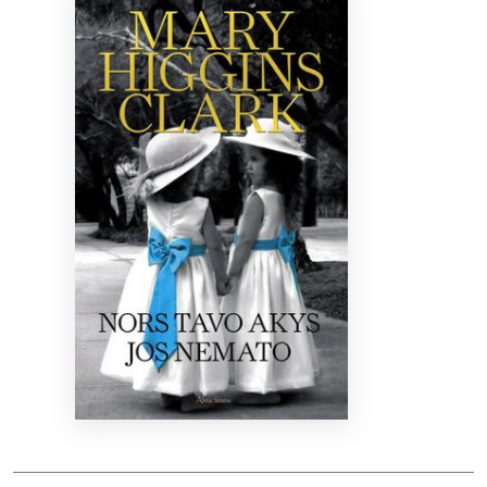
Bibliotekoms
D.U.K.
+370 667 80 541
info@elvislab.lt