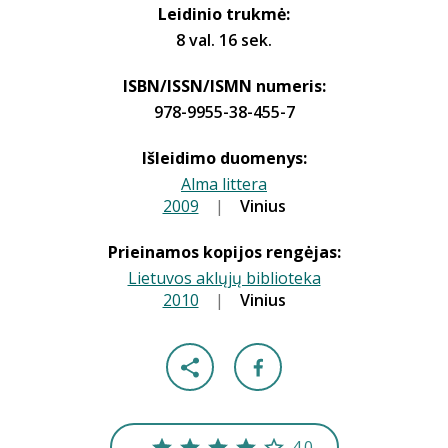
Leidinio trukmė:
8 val. 16 sek.
ISBN/ISSN/ISMN numeris:
978-9955-38-455-7
Išleidimo duomenys:
Alma littera
2009
|
|
Vinius
Prieinamos kopijos rengėjas:
Lietuvos aklųjų biblioteka
2010
|
|
Vinius
4.0