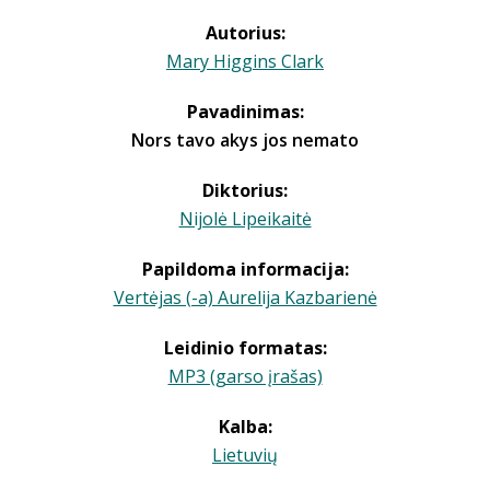
Autorius:
Mary Higgins Clark
Pavadinimas:
Nors tavo akys jos nemato
Diktorius:
Nijolė Lipeikaitė
Papildoma informacija:
Vertėjas (-a) Aurelija Kazbarienė
Leidinio formatas:
MP3 (garso įrašas)
Kalba:
Lietuvių