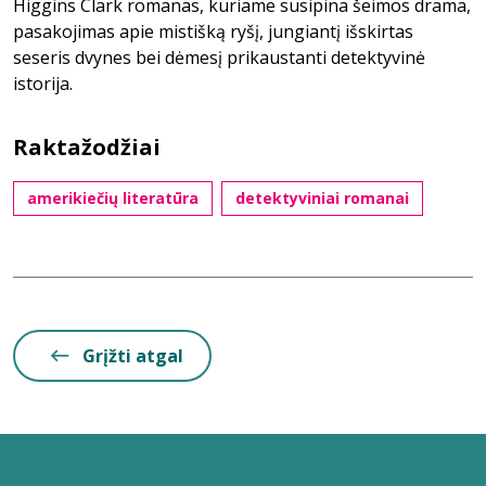
Higgins Clark romanas, kuriame susipina šeimos drama,
pasakojimas apie mistišką ryšį, jungiantį išskirtas
seseris dvynes bei dėmesį prikaustanti detektyvinė
istorija.
Raktažodžiai
amerikiečių literatūra
detektyviniai romanai
Grįžti atgal