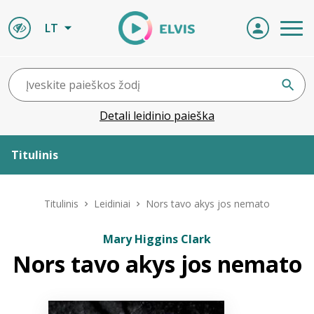
LT
Detali leidinio paieška
Titulinis
Apie ELVIS
Titulinis
Leidiniai
Nors tavo akys jos nemato
Leidiniai
Mary Higgins Clark
Nors tavo akys jos nemato
ELVIS atvyksta
Naujienos