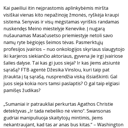
Kai paeiliui itin neįprastomis aplinkybėmis miršta
visiškai vienas kito nepažinoję žmonės, ryškėja kraupi
sistema. Senyvas ir visų mėgstamas vyriškis randamas
nuskendęs Meino miestelyje Kenevike. Į nugarą
nušaunamas Masačusetso priemiestyje netoli savo
namų ryte bėgiojęs šeimos tėvas. Pasmerktųjų
profesijos įvairios – nuo onkologijos skyriaus slaugytojo
iki karjeros siekiančio aktoriaus, gyvena jie irgi įvairiose
šalies dalyse. Tai kas gi juos sieja? Ir kas jiems atsiuntė
sąrašą? FTB agentė Džesika Vinslou, kuri taip pat
įtraukta į tą sąrašą, nusprendžia viską išsiaiškinti. Gal
juos sieja kokia nors tamsi paslaptis? O gal taip elgiasi
pamišęs žudikas?
„Sumaniai ir patraukliai perkurtas Agathos Christie
detektyvas „Ir tada nebeliko nė vieno“. Swansonas
gudriai manipuliuoja skaitytojų mintimis, jiems
nekantraujant, kad tas ar anas bus kitas.“ – Washington