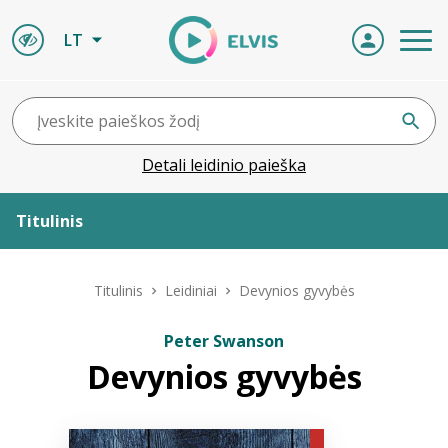
LT
Detali leidinio paieška
Titulinis
Apie ELVIS
Titulinis
Leidiniai
Devynios gyvybės
Leidiniai
Peter Swanson
Devynios gyvybės
ELVIS atvyksta
Naujienos