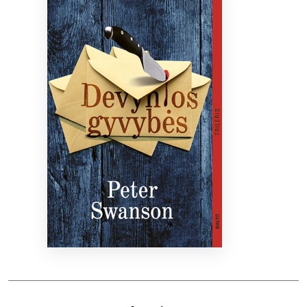
Bibliotekoms
D.U.K.
+370 667 80 541
info@elvislab.lt