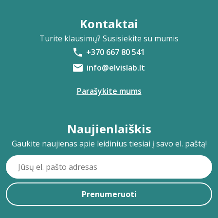
Kontaktai
Turite klausimų? Susisiekite su mumis
+370 667 80 541
info@elvislab.lt
Parašykite mums
Naujienlaiškis
Gaukite naujienas apie leidinius tiesiai į savo el. paštą!
Prenumeruoti