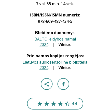
7 val. 55 min. 14 sek.
ISBN/ISSN/ISMN numeris:
978-609-487-434-5
Išleidimo duomenys:
BALTO leidybos namai
2024
|
|
Vilnius
Prieinamos kopijos rengėjas:
Lietuvos audiosensorinė biblioteka
2024
|
|
Vilnius
4.4