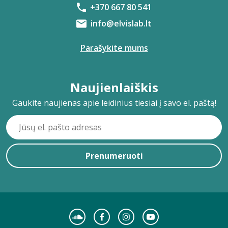
+370 667 80 541
info@elvislab.lt
Parašykite mums
Naujienlaiškis
Gaukite naujienas apie leidinius tiesiai į savo el. paštą!
Prenumeruoti