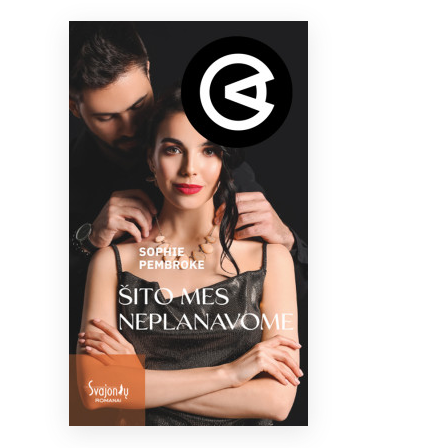
Bibliotekoms
D.U.K.
+370 667 80 541
info@elvislab.lt