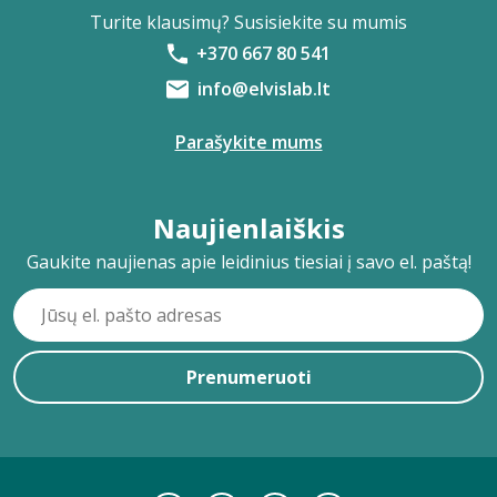
Turite klausimų? Susisiekite su mumis
+370 667 80 541
info@elvislab.lt
Parašykite mums
Naujienlaiškis
Gaukite naujienas apie leidinius tiesiai į savo el. paštą!
Prenumeruoti