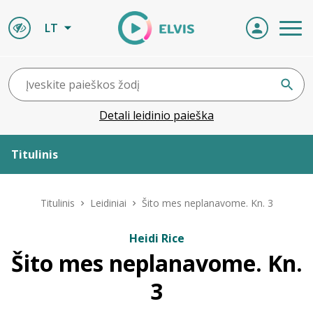
LT
Detali leidinio paieška
Titulinis
Apie ELVIS
Titulinis
Leidiniai
Šito mes neplanavome. Kn. 3
Leidiniai
Heidi Rice
Šito mes neplanavome. Kn.
ELVIS atvyksta
3
Naujienos