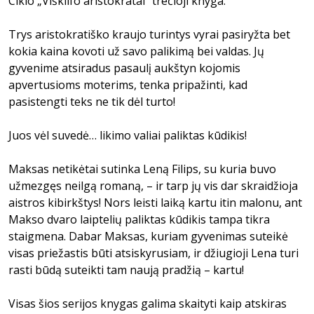
Ciklo „Višklifo aristokratai“ trečioji knyga.
Trys aristokratiško kraujo turintys vyrai pasiryžta bet
kokia kaina kovoti už savo palikimą bei valdas. Jų
gyvenime atsiradus pasaulį aukštyn kojomis
apvertusioms moterims, tenka pripažinti, kad
pasistengti teks ne tik dėl turto!
Juos vėl suvedė… likimo valiai paliktas kūdikis!
Maksas netikėtai sutinka Leną Filips, su kuria buvo
užmezgęs neilgą romaną, – ir tarp jų vis dar skraidžioja
aistros kibirkštys! Nors leisti laiką kartu itin malonu, ant
Makso dvaro laiptelių paliktas kūdikis tampa tikra
staigmena. Dabar Maksas, kuriam gyvenimas suteikė
visas priežastis būti atsiskyrusiam, ir džiugioji Lena turi
rasti būdą suteikti tam naują pradžią – kartu!
Visas šios serijos knygas galima skaityti kaip atskiras