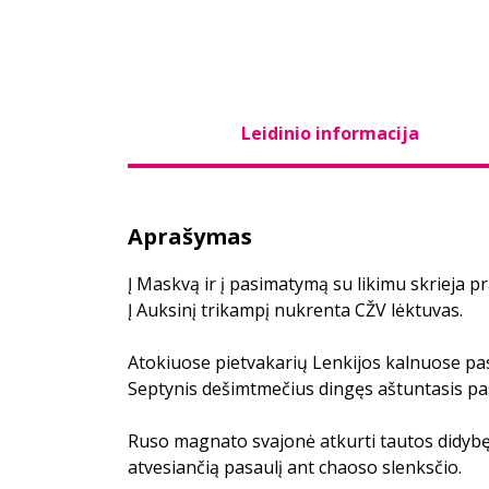
Leidinio informacija
Aprašymas
Į Maskvą ir į pasimatymą su likimu skrieja 
Į Auksinį trikampį nukrenta CŽV lėktuvas.
Atokiuose pietvakarių Lenkijos kalnuose pas
Septynis dešimtmečius dingęs aštuntasis pa
Ruso magnato svajonė atkurti tautos didybę 
atvesiančią pasaulį ant chaoso slenksčio.