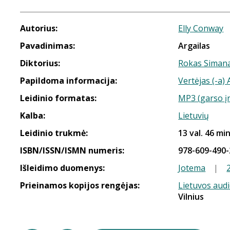
Autorius:
Elly Conway
Pavadinimas:
Argailas
Diktorius:
Rokas Simana
Papildoma informacija:
Vertėjas (-a)
Leidinio formatas:
MP3 (garso į
Kalba:
Lietuvių
Leidinio trukmė:
13 val. 46 min
ISBN/ISSN/ISMN numeris:
978-609-490-
Išleidimo duomenys:
Jotema
|
Prieinamos kopijos rengėjas:
Lietuvos aud
Vilnius