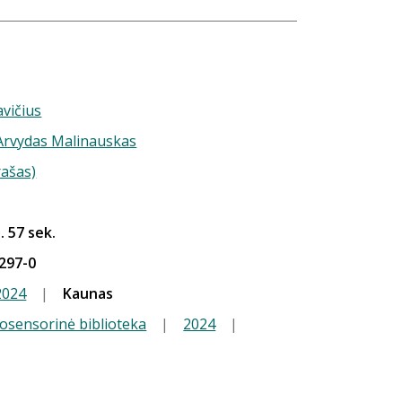
vičius
 Arvydas Malinauskas
rašas)
. 57 sek.
297-0
2024
|
Kaunas
iosensorinė biblioteka
|
2024
|