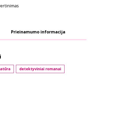
vertinimas
Prieinamumo informacija
i
ratūra
detektyviniai romanai