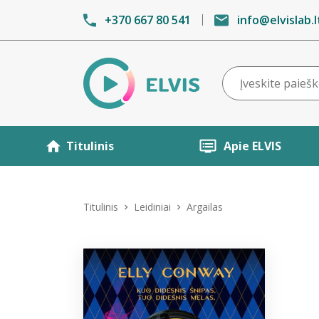
+370 667 80 541
info@elvislab.l
Titulinis
Apie ELVIS
Titulinis
Leidiniai
Argailas