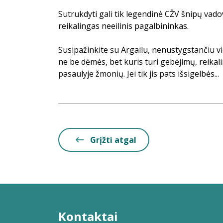
Sutrukdyti gali tik legendinė CŽV šnipų vadov
reikalingas neeilinis pagalbininkas.
Susipažinkite su Argailu, nenustygstančiu vi
ne be dėmės, bet kuris turi gebėjimų, reikali
pasaulyje žmonių. Jei tik jis pats išsigelbės...
Grįžti atgal
Kontaktai