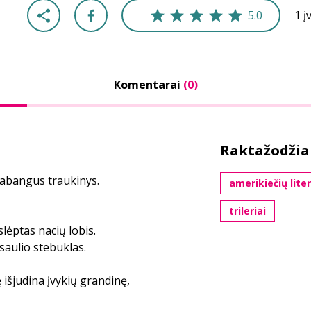
5.0
1 į
Komentarai
(0)
Raktažodžia
prabangus traukinys.
amerikiečių lite
trileriai
lėptas nacių lobis.
saulio stebuklas.
išjudina įvykių grandinę,