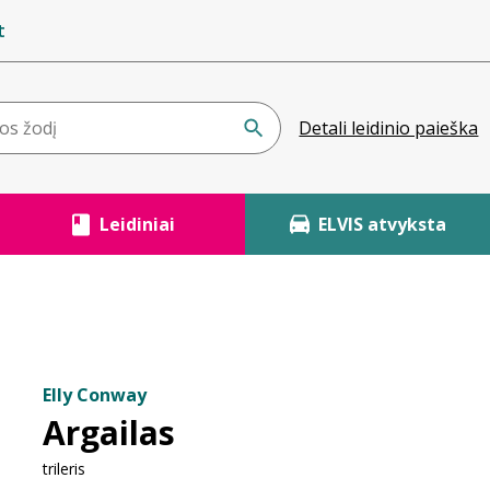
t
Detali leidinio paieška
Leidiniai
ELVIS atvyksta
Elly Conway
Argailas
trileris