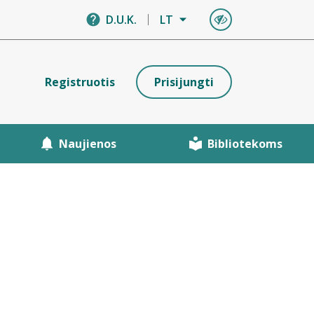
D.U.K.
LT
Registruotis
Prisijungti
Naujienos
Bibliotekoms