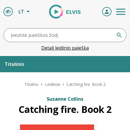
LT
Detali leidinio paieška
Titulinis
Apie ELVIS
Titulinis
Leidiniai
Catching fire. Book 2
Leidiniai
Suzanne Collins
Catching fire. Book 2
ELVIS atvyksta
Naujienos