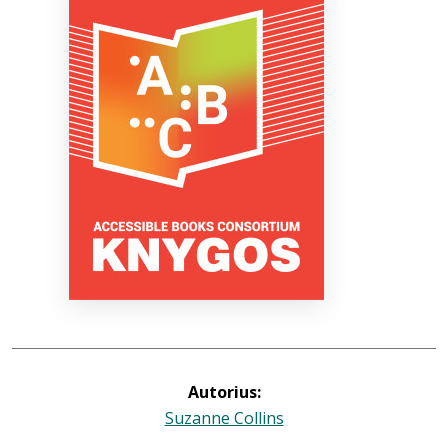
Bibliotekoms
D.U.K.
+370 667 80 541
info@elvislab.lt
Autorius:
Suzanne Collins