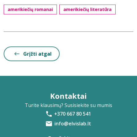
amerikiečių romanai
amerikiečių literatūra
Grįžti atgal
Kontaktai
Turite klausimų? Susisiekite su mumis
+370 667 80 541
info@elvislab.lt