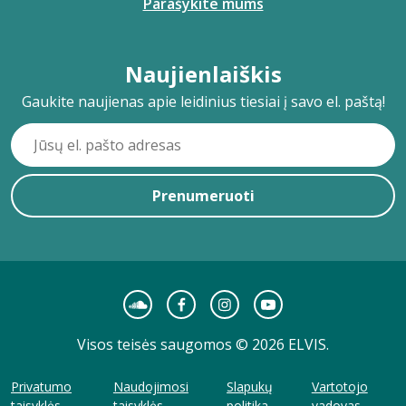
Parašykite mums
Naujienlaiškis
Gaukite naujienas apie leidinius tiesiai į savo el. paštą!
Prenumeruoti
Visos teisės saugomos © 2026 ELVIS.
Privatumo
Naudojimosi
Slapukų
Vartotojo
taisyklės
taisyklės
politika
vadovas