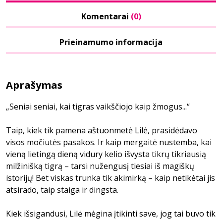
Komentarai
(0)
Prieinamumo informacija
Aprašymas
„Seniai seniai, kai tigras vaikščiojo kaip žmogus...“
Taip, kiek tik pamena aštuonmetė Lilė, prasidėdavo
visos močiutės pasakos. Ir kaip mergaitė nustemba, kai
vieną lietingą dieną vidury kelio išvysta tikrų tikriausią
milžinišką tigrą – tarsi nužengusį tiesiai iš magiškų
istorijų! Bet viskas trunka tik akimirką – kaip netikėtai jis
atsirado, taip staiga ir dingsta.
Kiek išsigandusi, Lilė mėgina įtikinti save, jog tai buvo tik