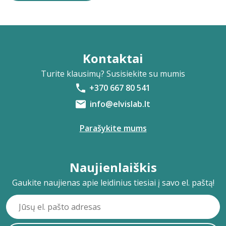
Kontaktai
Turite klausimų? Susisiekite su mumis
+370 667 80 541
info@elvislab.lt
Parašykite mums
Naujienlaiškis
Gaukite naujienas apie leidinius tiesiai į savo el. paštą!