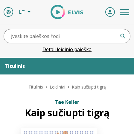
LT
Detali leidinio paieška
Titulinis
Apie ELVIS
Titulinis
Leidiniai
Kaip sučiupti tigrą
Leidiniai
Tae Keller
Kaip sučiupti tigrą
ELVIS atvyksta
Naujienos