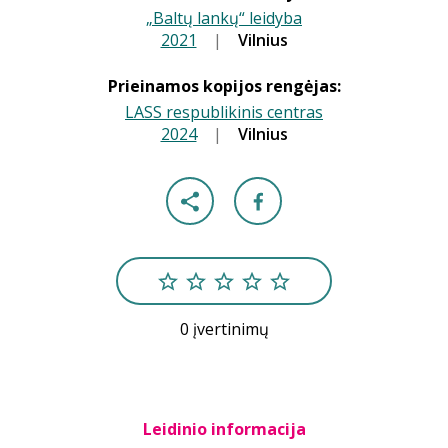
„Baltų lankų“ leidyba
2021
|
|
Vilnius
Prieinamos kopijos rengėjas:
LASS respublikinis centras
2024
|
|
Vilnius
0 įvertinimų
Leidinio informacija