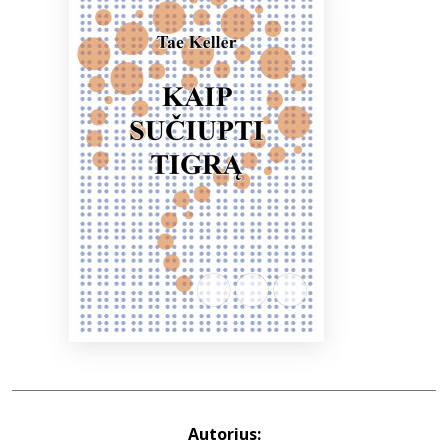
Bibliotekoms
D.U.K.
+370 667 80 541
info@elvislab.lt
Autorius: