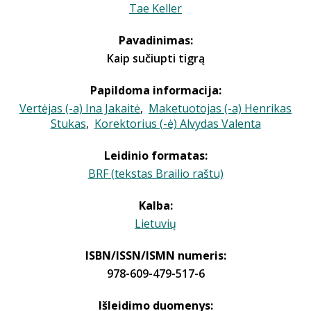
Tae Keller
Pavadinimas:
Kaip sučiupti tigrą
Papildoma informacija:
Vertėjas (-a) Ina Jakaitė
,
Maketuotojas (-a) Henrikas
Stukas
,
Korektorius (-ė) Alvydas Valenta
Leidinio formatas:
BRF (tekstas Brailio raštu)
Kalba:
Lietuvių
ISBN/ISSN/ISMN numeris:
978-609-479-517-6
Išleidimo duomenys: