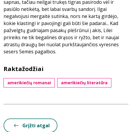
sapnas, tačiau neilgai trukęs tigras pasirodo vėl ir
pasiūlo netikėtą, bet labai svarbų sandorį. Ilgai
negalvojusi mergaitė sutinka, nors ne kartą girdėjo,
kokie klastingi ir pavojingi gali būti šie padarai... Kad
pažvelgtų gudriajam pasakų plėšrūnui į akis, Lilei
prireiks ne tik begalinės drąsos ir ryžto, bet ir naujai
atrastų draugų bei nuolat purkštaujančios vyresnės
sesers Semės pagalbos.
Raktažodžiai
amerikiečių romanai
amerikiečių literatūra
Grįžti atgal