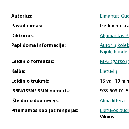
Autorius:
Eimantas Gu
Pavadinimas:
Gedimino kr
Diktorius:
Algimantas B
Papildoma informacija:
Autorių kolek
Nijolė Raude
Leidinio formatas:
MP3 (garso į
Kalba:
Lietuvių
Leidinio trukmė:
15 val. 19 min
ISBN/ISSN/ISMN numeris:
978-609-01-5
Išleidimo duomenys:
Alma littera
Prieinamos kopijos rengėjas:
Lietuvos aud
Vilnius