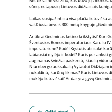
Bet tikrai ne visi žino, kas buvo jų žmonos, 
sūnų, netapusių Lietuvos didžiaisiais kunigaik
Laikas susipažinti su visa plačia lietuviška 
valdžiusia beveik 300 metų knygoje „Gedimin
Ar tikrai Gediminas ketino krikštytis? Kuri 
Šventosios Romos imperatoriaus Karolio IV 
imperatoriene? Kodėl Kęstutis atsisakė karū
labiausiai mylėjo ir kodėl? Kuris per anksti g
auginamas šviežiai paskerstų kiaulių viduri
Niurnbergo auksakalių Vytautui Didžiajam ir
nukaldintų karūnų likimas? Kuris Lietuvos di
mokėjo lietuviškai? Ar dar yra gyvų Gedimina
Grįžti atgal