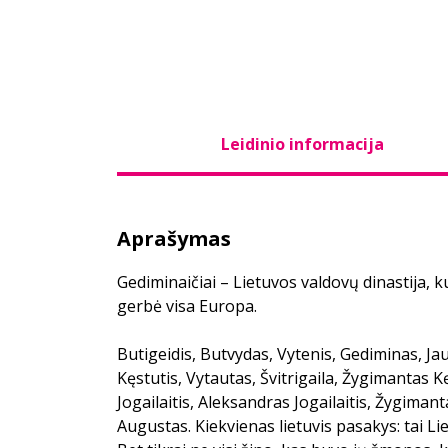
Leidinio informacija
Aprašymas
Gediminaičiai – Lietuvos valdovų dinastija, k
gerbė visa Europa.
Butigeidis, Butvydas, Vytenis, Gediminas, Jaun
Kęstutis, Vytautas, Švitrigaila, Žygimantas K
Jogailaitis, Aleksandras Jogailaitis, Žygima
Augustas. Kiekvienas lietuvis pasakys: tai Li