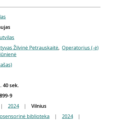
das
aujas
utvilas
tyvas Žilvinė Petrauskaitė
,
Operatorius (-ė)
liūnienė
rašas)
. 40 sek.
899-9
|
2024
|
Vilnius
iosensorinė biblioteka
|
2024
|