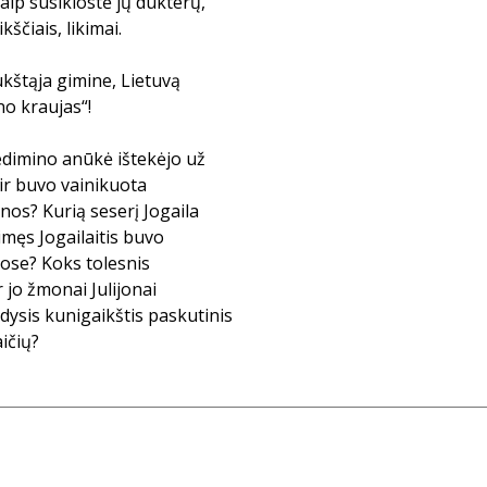
kaip susiklostė jų dukterų,
ščiais, likimai.
aukštąja gimine, Lietuvą
o kraujas“!
Gedimino anūkė ištekėjo už
ir buvo vainikuota
nos? Kurią seserį Jogaila
imęs Jogailaitis buvo
uose? Koks tolesnis
 jo žmonai Julijonai
dysis kunigaikštis paskutinis
ičių?