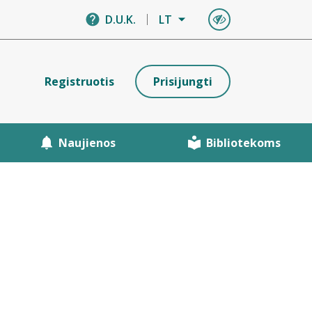
D.U.K.
LT
Registruotis
Prisijungti
Naujienos
Bibliotekoms