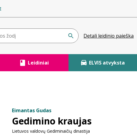
t
Detali leidinio paieška
Leidiniai
ELVIS atvyksta
Eimantas Gudas
Gedimino kraujas
Lietuvos valdovų Gediminaičių dinastija