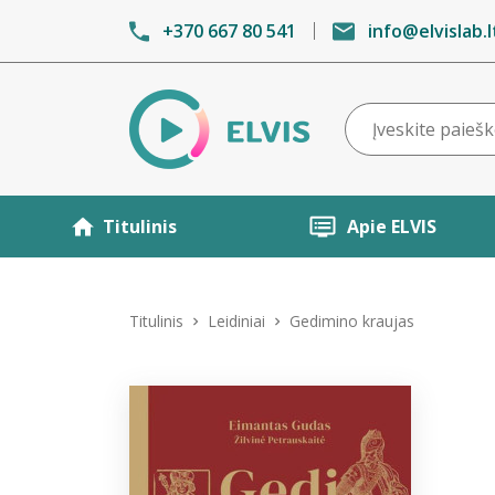
+370 667 80 541
info@elvislab.l
Titulinis
Apie ELVIS
Titulinis
Leidiniai
Gedimino kraujas