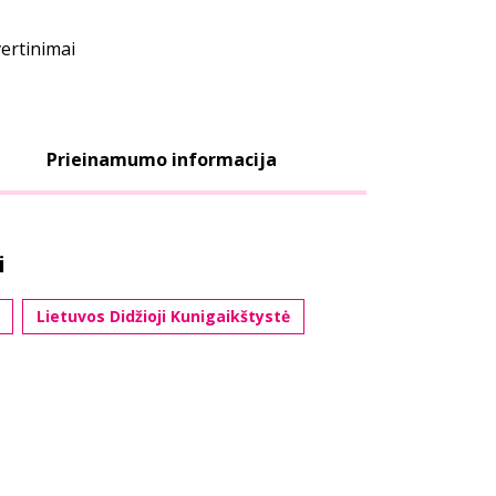
vertinimai
Prieinamumo informacija
i
Lietuvos Didžioji Kunigaikštystė