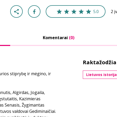
5.0
2 į
Komentarai
(0)
Raktažodžia
urios stiprybę ir mėgino, ir
Lietuvos istorija
utis, Algirdas, Jogaila,
ęstutaitis, Kazimieras
ntas Senasis, Žygimantas
etuvos valdovai Gediminaičiai.