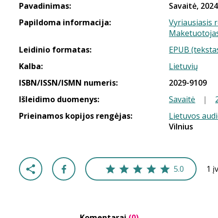
Pavadinimas:
Savaitė, 2024
Papildoma informacija:
Vyriausiasis 
Maketuotojas 
Leidinio formatas:
EPUB (teksta
Kalba:
Lietuvių
ISBN/ISSN/ISMN numeris:
2029-9109
Išleidimo duomenys:
Savaitė
|
Prieinamos kopijos rengėjas:
Lietuvos aud
Vilnius
5.0
1 į
Komentarai
(0)