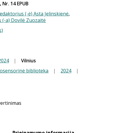
, Nr. 14 EPUB
redaktorius (-ė) Asta Jelinskienė
,
(-a) Dovilė Zuozaitė
s)
2024
|
Vilnius
iosensorinė biblioteka
|
2024
|
vertinimas
Prieinamumo informacija