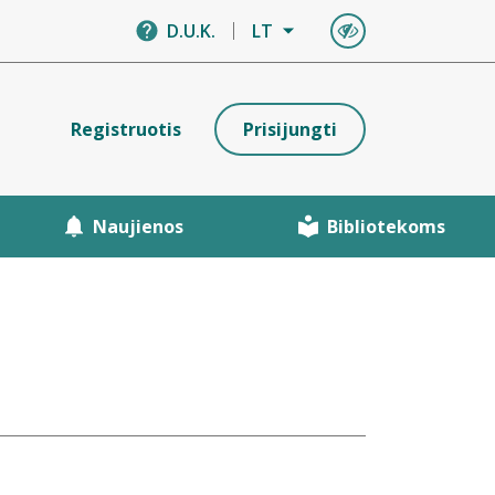
D.U.K.
LT
Registruotis
Prisijungti
Naujienos
Bibliotekoms