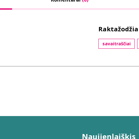
Raktažodžia
savaitraščiai
Naujienlaiškis