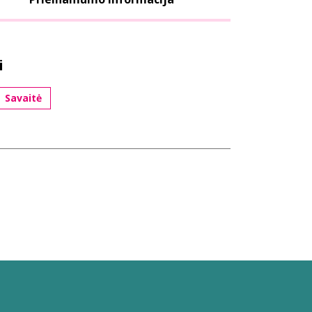
i
Savaitė