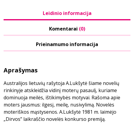
Leidinio informacija
Komentarai
(0)
Prieinamumo informacija
Aprašymas
Australijos lietuvių rašytoja A.Lukšytė šiame novelių
rinkinyje atskleidžia vidinį moterų pasaulį, kuriame
dominuoja meilės, ištikimybės motyvai. Rašoma apie
moters jausmus: ilgesį, meilę, nusivylimą. Novelės
moteriškos mąstysenos. A.Lukšytė 1981 m. laimėjo
„Dirvos” laikraščio novelės konkurso premiją.