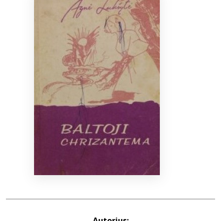
Bibliotekoms
D.U.K.
+370 667 80 541
info@elvislab.lt
Autorius: