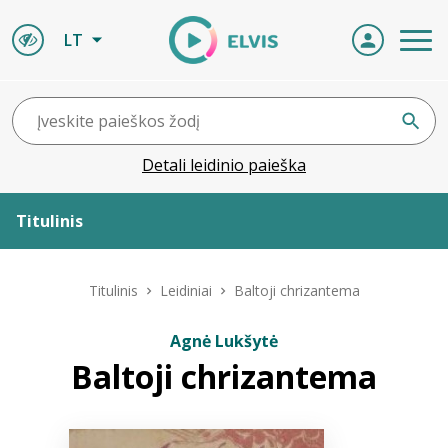
LT
Detali leidinio paieška
Titulinis
Apie ELVIS
Titulinis
Leidiniai
Baltoji chrizantema
Leidiniai
Agnė Lukšytė
Baltoji chrizantema
ELVIS atvyksta
Naujienos