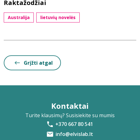
Raktažodžiai
Australija
lietuvių novelės
Grįžti atgal
Kontaktai
Turite klausimų? Susisiekite su mumis
+370 667 80 541
info@elvislab.lt