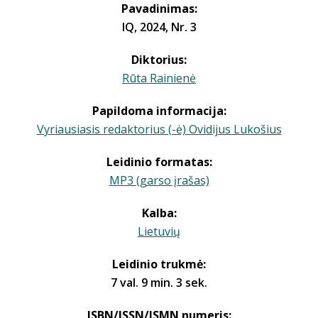
Pavadinimas:
IQ, 2024, Nr. 3
Diktorius:
Rūta Rainienė
Papildoma informacija:
Vyriausiasis redaktorius (-ė) Ovidijus Lukošius
Leidinio formatas:
MP3 (garso įrašas)
Kalba:
Lietuvių
Leidinio trukmė:
7 val. 9 min. 3 sek.
ISBN/ISSN/ISMN numeris: