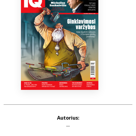
Bibliotekoms
D.U.K.
+370 667 80 541
info@elvislab.lt
Autorius:
--