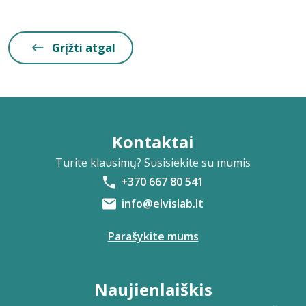
Grįžti atgal
Kontaktai
Turite klausimų? Susisiekite su mumis
+370 667 80 541
info@elvislab.lt
Parašykite mums
Naujienlaiškis