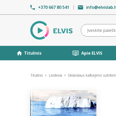
+370 667 80 541
info@elvislab.l
Titulinis
Apie ELVIS
Titulinis
Leidiniai
Sklandaus kalbėjimo sutrikimai