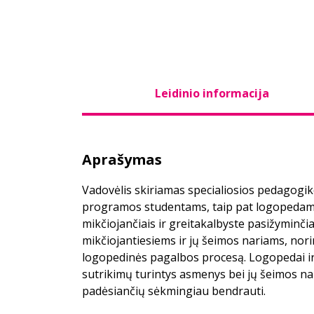
Leidinio informacija
Aprašymas
Vadovėlis skiriamas specialiosios pedagogiko
programos studentams, taip pat logopedam
mikčiojančiais ir greitakalbyste pasižyminči
mikčiojantiesiems ir jų šeimos nariams, norin
logopedinės pagalbos procesą. Logopedai i
sutrikimų turintys asmenys bei jų šeimos na
padėsiančių sėkmingiau bendrauti.