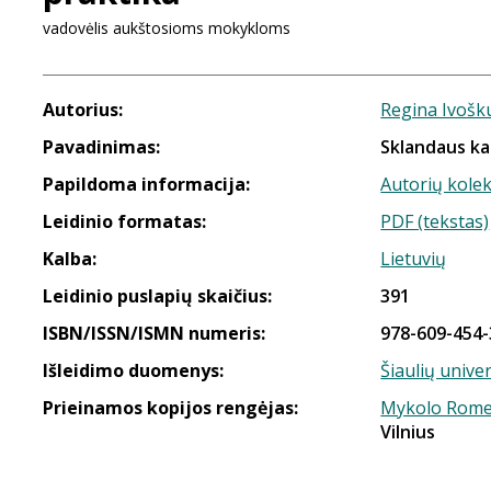
vadovėlis aukštosioms mokykloms
Autorius:
Regina Ivošk
Pavadinimas:
Sklandaus kal
Papildoma informacija:
Autorių kole
Leidinio formatas:
PDF (tekstas)
Kalba:
Lietuvių
Leidinio puslapių skaičius:
391
ISBN/ISSN/ISMN numeris:
978-609-454-
Išleidimo duomenys:
Šiaulių unive
Prieinamos kopijos rengėjas:
Mykolo Romer
Vilnius