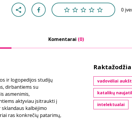
0 įv
Komentarai
(0)
Raktažodžia
s ir logopedijos studijų
vadovėliai auk
s, dirbantiems su
katalikų naujati
ais asmenimis,
tiems aktyviau įsitraukti į
intelektualai
r sklandaus kalbėjimo
riai ras konkrečių patarimų,