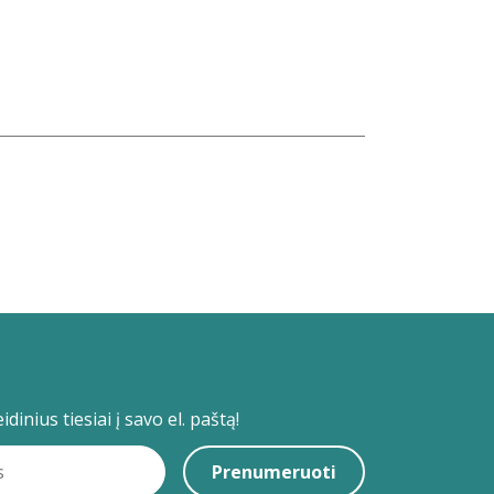
dinius tiesiai į savo el. paštą!
Prenumeruoti