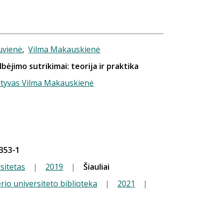
uvienė
,
Vilma Makauskienė
bėjimo sutrikimai: teorija ir praktika
ktyvas Vilma Makauskienė
353-1
rsitetas
|
2019
|
Šiauliai
io universiteto biblioteka
|
2021
|