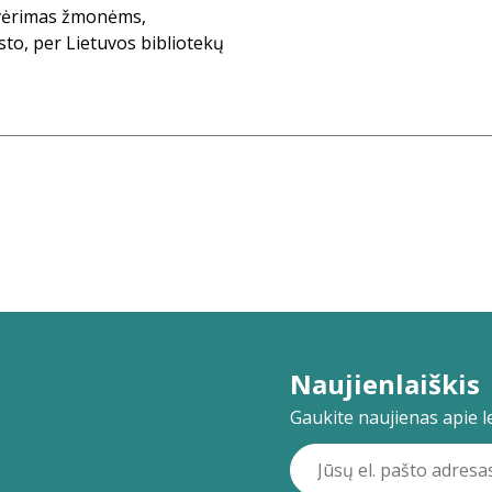
tvėrimas žmonėms,
sto, per Lietuvos bibliotekų
Naujienlaiškis
Gaukite naujienas apie lei