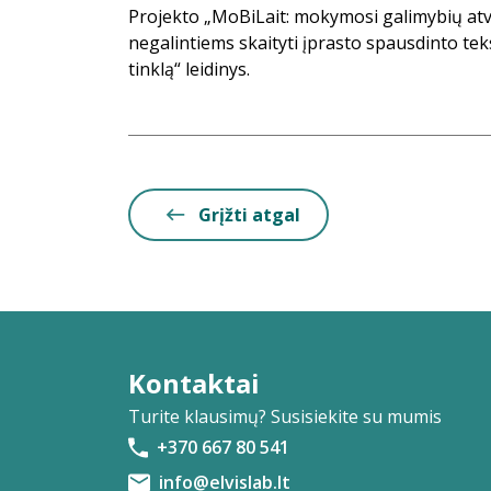
Projekto „MoBiLait: mokymosi galimybių a
negalintiems skaityti įprasto spausdinto tek
tinklą“ leidinys.
Grįžti atgal
Kontaktai
Turite klausimų? Susisiekite su mumis
+370 667 80 541
info@elvislab.lt