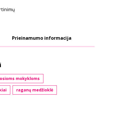
ertinimų
Prieinamumo informacija
i
štosioms mokykloms
kiai
raganų medžioklė