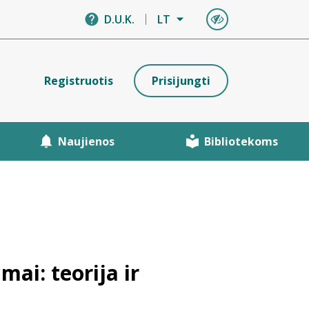
D.U.K.
LT
Registruotis
Prisijungti
Naujienos
Bibliotekoms
ai: teorija ir