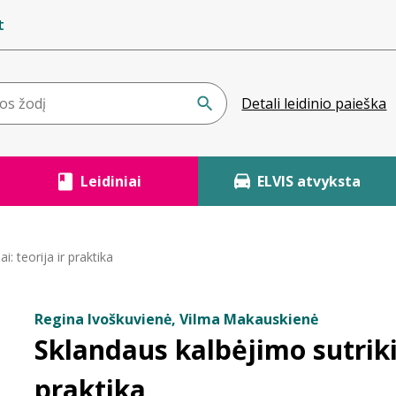
t
Detali leidinio paieška
Leidiniai
ELVIS atvyksta
: teorija ir praktika
Regina Ivoškuvienė, Vilma Makauskienė
Sklandaus kalbėjimo sutrikim
praktika