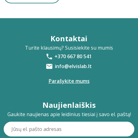
Kontaktai
Turite klausimų? Susisiekite su mumis
+370 667 80 541
info@elvislab.lt
Parašykite mums
Naujienlaiškis
Gaukite naujienas apie leidinius tiesiai į savo el. paštą!