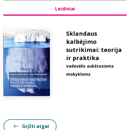
Leidiniai
Bibliotekoms
D.U.K.
Sklandaus
kalbėjimo
sutrikimai: teorija
+370 667 80 541
ir praktika
info@elvislab.lt
vadovėlis aukštosioms
mokykloms
Grįžti atgal