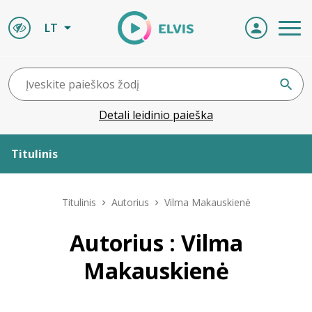
LT
Detali leidinio paieška
Titulinis
Apie ELVIS
Titulinis
Autorius
Vilma Makauskienė
Leidiniai
Autorius : Vilma
Makauskienė
ELVIS atvyksta
Naujienos