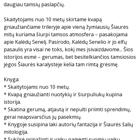
daugiau tamsių paslapčių.
Skaitytojams nuo 10 metų skirtame kvapą
gniaužiančiame trileryje apie vieną žymiausių Šiaurės
mitų kuriama šiurpi tamsos atmosfera – pasakojama
apie Kalėdų Senelį. Pasirodo, Kalėdų Senelio ir jo elfų
pasaulis yra visai ne toks, kokį mes įsivaizdavome... Šios
istorijos esmė – gerumas, bet besitelkiančios tamsiosios
jėgos Šiaurės karalystėje kelia tam rimtą grėsmę.
Knyga:
* Skaitytojams nuo 10 metų.
* Kvapą gniaužianti nuotykių ir šiurpuliukų kupina
istorija.
* Skatina gerumą, atjautą ir nepulti priimti sprendimų,
gerai neapsvarsčius jų pasekmių.
* Knygoje susipina laki autorių fantazija ir Šiaurės šalių
mitologija.
* Sukūrė pripažinti ir vaikų pamėgti suomių vaikų