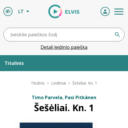
LT
Detali leidinio paieška
Titulinis
Apie ELVIS
Titulinis
Leidiniai
Šešėliai. Kn. 1
Leidiniai
Timo Parvela, Pasi Pitkänen
Šešėliai. Kn. 1
ELVIS atvyksta
Naujienos