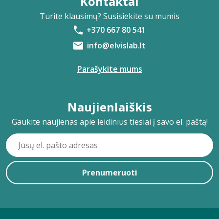
Kontaktai
Turite klausimų? Susisiekite su mumis
+370 667 80 541
info@elvislab.lt
Parašykite mums
Naujienlaiškis
Gaukite naujienas apie leidinius tiesiai į savo el. paštą!
Prenumeruoti