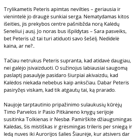
Trylikametis Peteris apimtas nevilties – geriausia ir
vienintelė jo draugė sunkiai serga. Nematydamas kitos
išeities, jis prekybos centre pašnibžda norą Kalėdų
Seneliui į ausį. Jo noras bus išpildytas – Sara pasveiks,
bet Peteris už tai turi atiduoti savo šešėlį. Nedidelė
kaina, ar ne?..
Tačiau netrukus Peteris supranta, kad atidavė daugiau,
nei galėjo įsivaizduoti. O sužinojus labiausiai saugomą
paslaptį pasaulyje pasidaro šiurpiai akivaizdu, kad
Kalėdos niekada nebebus kaip anksčiau. Dabar Peteris
pasiryžęs viskam, kad tik atgautų tai, ką prarado.
Naujoje tarptautinio pripažinimo sulaukusių kūrėjų
Timo Parvelos ir Pasio Pitkäneno knygų serijoje
susitinka Tolkienas ir Nesbø. Pamirškite džiaugsmingas
Kalėdas, šis mistiškas ir grėsmingas trileris per sniegą ir
ledą nuves iki Aurorijos šalies Šiaurėje, kur atsivers dar