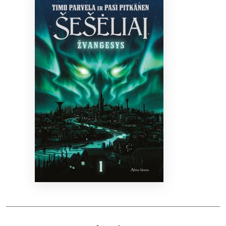
Bibliotekoms
D.U.K.
+370 667 80 541
info@elvislab.lt