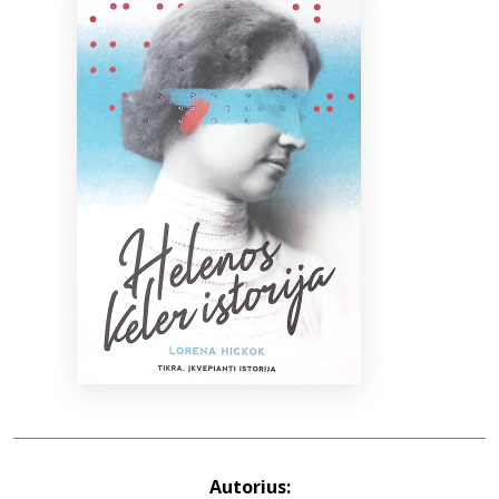
Bibliotekoms
D.U.K.
+370 667 80 541
info@elvislab.lt
Autorius: