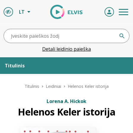
LT
Detali leidinio paieška
Titulinis
Apie ELVIS
Titulinis
Leidiniai
Helenos Keler istorija
Leidiniai
Lorena A. Hickok
Helenos Keler istorija
ELVIS atvyksta
Naujienos