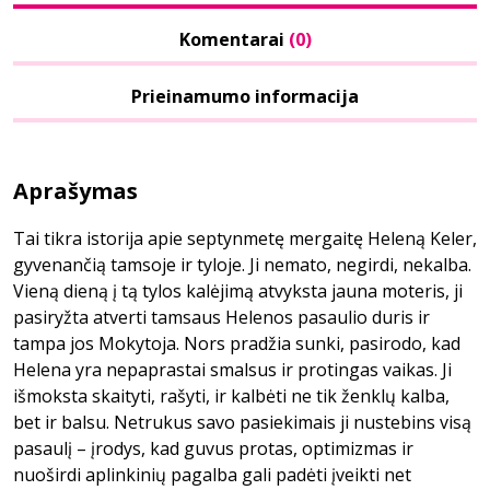
Komentarai
(0)
Prieinamumo informacija
Aprašymas
Tai tikra istorija apie septynmetę mergaitę Heleną Keler,
gyvenančią tamsoje ir tyloje. Ji nemato, negirdi, nekalba.
Vieną dieną į tą tylos kalėjimą atvyksta jauna moteris, ji
pasiryžta atverti tamsaus Helenos pasaulio duris ir
tampa jos Mokytoja. Nors pradžia sunki, pasirodo, kad
Helena yra nepaprastai smalsus ir protingas vaikas. Ji
išmoksta skaityti, rašyti, ir kalbėti ne tik ženklų kalba,
bet ir balsu. Netrukus savo pasiekimais ji nustebins visą
pasaulį – įrodys, kad guvus protas, optimizmas ir
nuoširdi aplinkinių pagalba gali padėti įveikti net