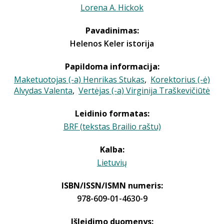
Lorena A. Hickok
Pavadinimas:
Helenos Keler istorija
Papildoma informacija:
Maketuotojas (-a) Henrikas Stukas
,
Korektorius (-ė)
Alvydas Valenta
,
Vertėjas (-a) Virginija Traškevičiūtė
Leidinio formatas:
BRF (tekstas Brailio raštu)
Kalba:
Lietuvių
ISBN/ISSN/ISMN numeris:
978-609-01-4630-9
Išleidimo duomenys: