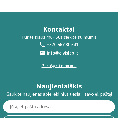
Kontaktai
Turite klausimų? Susisiekite su mumis
+370 667 80 541
info@elvislab.lt
Parašykite mums
Naujienlaiškis
Gaukite naujienas apie leidinius tiesiai į savo el. paštą!