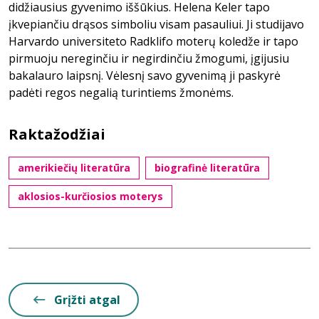
didžiausius gyvenimo iššūkius. Helena Keler tapo
įkvepiančiu drąsos simboliu visam pasauliui. Ji studijavo
Harvardo universiteto Radklifo moterų koledže ir tapo
pirmuoju nereginčiu ir negirdinčiu žmogumi, įgijusiu
bakalauro laipsnį. Vėlesnį savo gyvenimą ji paskyrė
padėti regos negalią turintiems žmonėms.
Raktažodžiai
amerikiečių literatūra
biografinė literatūra
aklosios-kurčiosios moterys
Grįžti atgal