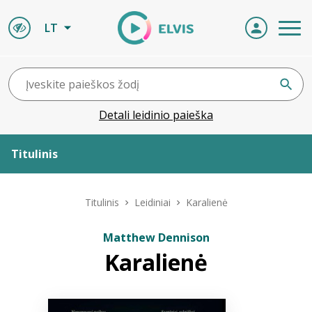
LT
Detali leidinio paieška
Titulinis
Apie ELVIS
Titulinis
Leidiniai
Karalienė
Leidiniai
Matthew Dennison
Karalienė
ELVIS atvyksta
Naujienos