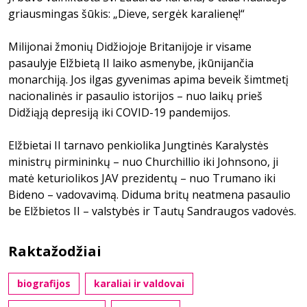
griausmingas šūkis: „Dieve, sergėk karalienę!“
Milijonai žmonių Didžiojoje Britanijoje ir visame
pasaulyje Elžbietą II laiko asmenybe, įkūnijančia
monarchiją. Jos ilgas gyvenimas apima beveik šimtmetį
nacionalinės ir pasaulio istorijos – nuo laikų prieš
Didžiąją depresiją iki COVID-19 pandemijos.
Elžbietai II tarnavo penkiolika Jungtinės Karalystės
ministrų pirmininkų – nuo Churchillio iki Johnsono, ji
matė keturiolikos JAV prezidentų – nuo Trumano iki
Bideno – vadovavimą. Diduma britų neatmena pasaulio
be Elžbietos II – valstybės ir Tautų Sandraugos vadovės.
Raktažodžiai
biografijos
karaliai ir valdovai