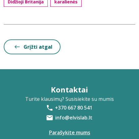
Didžioji Britanija
karalienės
Grįžti atgal
Kontaktai
Turite klausimų? Susisiekite su mumis
+370 667 80 541
info@elvislab.lt
Parašykite mums