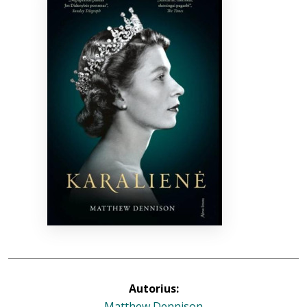
Bibliotekoms
D.U.K.
+370 667 80 541
info@elvislab.lt
Autorius:
Matthew Dennison