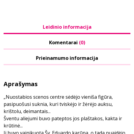
Leidinio informacija
Komentarai
(0)
Prieinamumo informacija
Aprašymas
„Nuostabios scenos centre sėdėjo vieniša figūra,
pasipuošusi suknia, kuri tviskėjo ir žėrėjo auksu,
krištolu, deimantais...
Šventu aliejumi buvo pateptos jos plaštakos, kakta ir
krūtinė...
Ji buvo vainikuota Šv. Eduardo karūna, o tada nuaidėjo