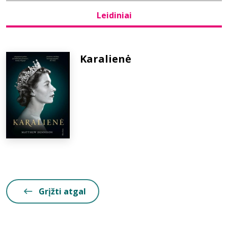
Leidiniai
Bibliotekoms
D.U.K.
Karalienė
+370 667 80 541
info@elvislab.lt
Grįžti atgal