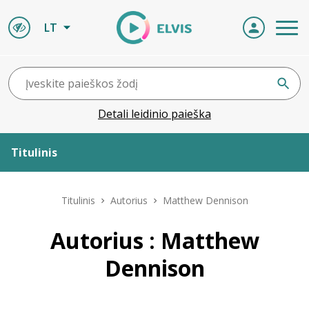
LT
Detali leidinio paieška
Titulinis
Apie ELVIS
Titulinis
Autorius
Matthew Dennison
Leidiniai
Autorius : Matthew
Dennison
ELVIS atvyksta
Naujienos