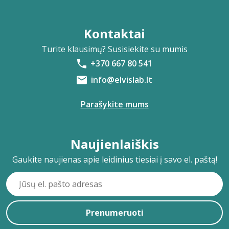
Kontaktai
Turite klausimų? Susisiekite su mumis
+370 667 80 541
info@elvislab.lt
Parašykite mums
Naujienlaiškis
Gaukite naujienas apie leidinius tiesiai į savo el. paštą!
Prenumeruoti