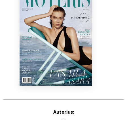
Bibliotekoms
D.U.K.
+370 667 80 541
info@elvislab.lt
Autorius:
--