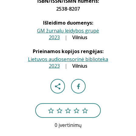
ISBN/ISSN/ISMN numeris:
2538-8207
Išleidimo duomenys:
GM žurnalų leidybos grupė
2023
|
|
Vilnius
Prieinamos kopijos rengėjas:
Lietuvos audiosensorinė biblioteka
2023
|
|
Vilnius
0 įvertinimų