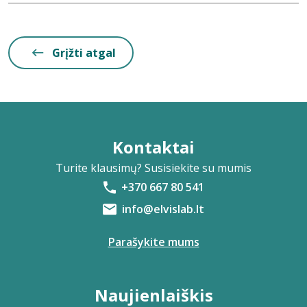
Grįžti atgal
Kontaktai
Turite klausimų? Susisiekite su mumis
+370 667 80 541
info@elvislab.lt
Parašykite mums
Naujienlaiškis