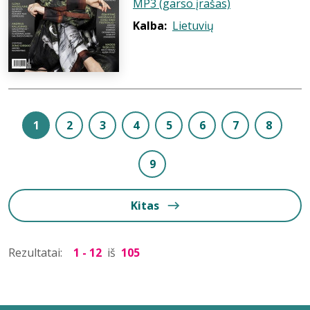
MP3 (garso įrašas)
Kalba:
Lietuvių
1
2
3
4
5
6
7
8
9
Kitas
Rezultatai:
1 - 12
iš
105