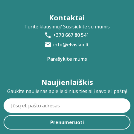
Kontaktai
Turite klausimų? Susisiekite su mumis
+370 667 80 541
info@elvislab.lt
Parašykite mums
Naujienlaiškis
Gaukite naujienas apie leidinius tiesiai į savo el. paštą!
Prenumeruoti