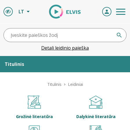
LT
Detali leidinio paieška
Titulinis
Apie ELVIS
Titulinis
Leidiniai
Leidiniai
ELVIS atvyksta
Grožinė literatūra
Dalykinė literatūra
Naujienos