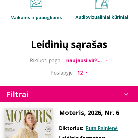
Bibliotekoms
Audiovizualiniai kūriniai
Vaikams ir paaugliams
D.U.K.
Leidinių sąrašas
+370 667 80 541
Rikiuoti pagal:
info@elvislab.lt
Puslapyje:
Filtrai
Moteris, 2026, Nr. 6
Diktorius:
Rūta Rainienė