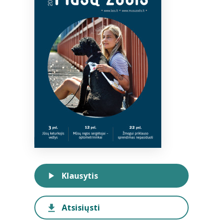
Bibliotekoms
D.U.K.
+370 667 80 541
info@elvislab.lt
Klausytis
Atsisiųsti