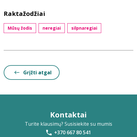
Raktažodžiai
Mūsų žodis
neregiai
silpnaregiai
Grįžti atgal
Kontaktai
Turite klausimų? Susisiekite su mumis
+370 667 80 541