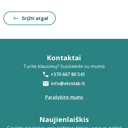
Grįžti atgal
Kontaktai
Turite klausimų? Susisiekite su mumis
+370 667 80 541
info@elvislab.lt
Parašykite mums
Naujienlaiškis