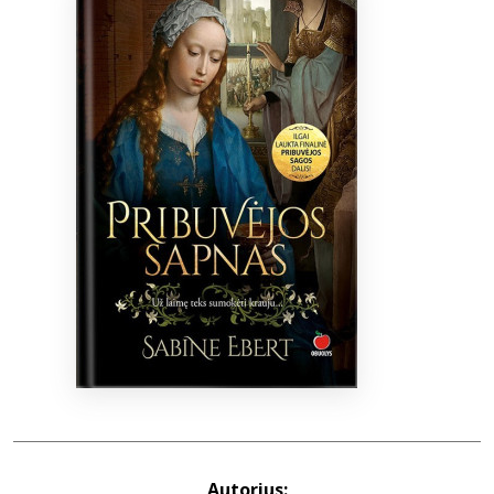
Bibliotekoms
D.U.K.
+370 667 80 541
info@elvislab.lt
Autorius: