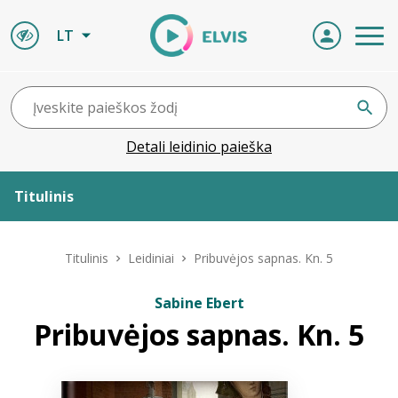
LT
Detali leidinio paieška
Titulinis
Apie ELVIS
Titulinis
Leidiniai
Pribuvėjos sapnas. Kn. 5
Leidiniai
Sabine Ebert
Pribuvėjos sapnas. Kn. 5
ELVIS atvyksta
Naujienos