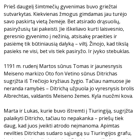
Prieš daugelį šimtmečių gyvenimas buvo griežtai
sutvarkytas. Kiekvienas žmogus gimdamas jau turėjo
savo paskirtą vietą žemėje. Bet atsirado drąsuolių,
pasiryžusių tai pakeisti. Jie iškeliavo kurti laisvesnio,
geresnio gyvenimo į nežinią, atsisakę praeities ir
pasiėmę tik būtiniausią dalyką – viltį. Žinojo, kad tikslą
pasieks ne visi, bet vis tiek pasiryžo. Ir įvyko stebuklas.
1191 m. rudenį Martos sūnus Tomas ir jaunesnysis
Meiseno markizo Oto fon Vetino sūnus Ditrichas
sugrįžta iš Trečiojo kryžiaus žygio. Tačiau namuose jie
neranda ramybės – Ditrichą užpuola jo vyresnysis brolis
Albrechtas, valdantis Meiseno žemes. Kyla nuožmi kova.
Marta ir Lukas, kurie buvo ištremti į Tiuringiją, sugrįžta
palaikyti Ditricho, tačiau to nepakanka – priešų tiek
daug, kad juos įveikti atrodo neįmanoma. Apimtas
nevilties Ditrichas sudaro sąjungą su Tiuringijos grafu,