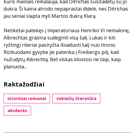
kuris mainais reikalauja, kad Ditrichas susižadėtų su jo
dukra. Ši kaina atrodo nepaprastai didelė, nes Ditrichas
jau seniai slapta myli Martos dukrą Klarą.
Netikėtai patekęs į imperatoriaus Henriko VI nemalonę,
Albrechtas grasina sudeginti visą šalį. Lukas ir kiti
ryžtingi riteriai pasiryžta išvaduoti šalį nuo tirono.
Rizikuodami gyvybe jie patenka į Freibergo pilį, kad
nužudytų Albrechtą. Bet viskas klostosi ne taip, kaip
planuota...
Raktažodžiai
istoriniai romanai
vokiečių literatūra
akušerės