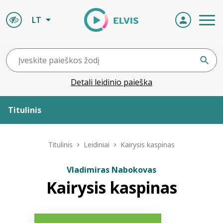
LT
Detali leidinio paieška
Titulinis
Apie ELVIS
Titulinis
Leidiniai
Kairysis kaspinas
Leidiniai
Vladimiras Nabokovas
Kairysis kaspinas
ELVIS atvyksta
Naujienos