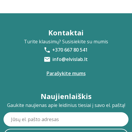
Kontaktai
Turite klausimų? Susisiekite su mumis
+370 667 80 541
info@elvislab.lt
Parašykite mums
Naujienlaiškis
Gaukite naujienas apie leidinius tiesiai į savo el. paštą!