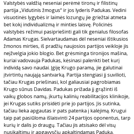
Valstybės valdžią neseniai perėmė tironų ir filistinų
partija „Vidutinis žmogus“ ir jos lyderis Padukas. Vedini
visuotinės lygybės ir laimės lozungų jie griežtai atmeta
bet kokį individualizmą ir minties laisvę. Policinės
valstybės režimui pasipriešinti gali tik genialus filosofas
Adamas Krugas. Sielvartaudamas dėl neseniai ištikusios
žmonos mirties, iš pradžių naujosios partijos veikloje jis
neįžvelgia jokio blogio. Bet grėsminga tironijos mašina,
kuriai vadovauja Padukas, kėsinasi palenkti bet kurį
individą savo naudai. Įgiję Krugo paramą, jie galutinai
įtvirtintų naująją santvarką. Partija stengiasi jį suvilioti,
tačiau Krugas priešinasi, kol galiausiai pagrobiamas
Krugo sūnus Davidas. Padukas prižada jį grąžinti iš
vaikų globos namų, įkurtų kalinių reabilitacijos klinikoje,
jei Krugas sutiks prisidėti prie jo partijos. Jis sutinka,
tačiau lieka apgautas ir pats patenka į kalėjimą. Krugui
taip pat pasiūloma išlaisvinti 24 partijos oponentus, tarp
kurių ir dalis jo draugų. Tačiau jis atsisako dėl visų
nusikaltimų ir apgavysčių apkaltindamas Paduką.