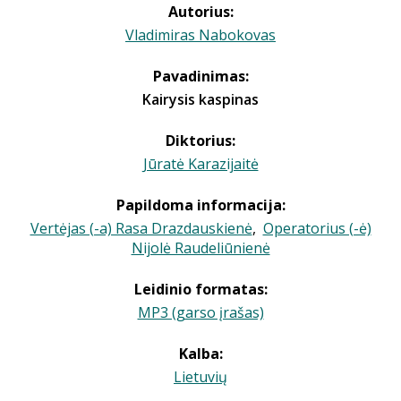
Autorius:
Vladimiras Nabokovas
Pavadinimas:
Kairysis kaspinas
Diktorius:
Jūratė Karazijaitė
Papildoma informacija:
Vertėjas (-a) Rasa Drazdauskienė
,
Operatorius (-ė)
Nijolė Raudeliūnienė
Leidinio formatas:
MP3 (garso įrašas)
Kalba:
Lietuvių