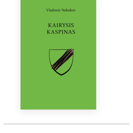
Bibliotekoms
D.U.K.
+370 667 80 541
info@elvislab.lt