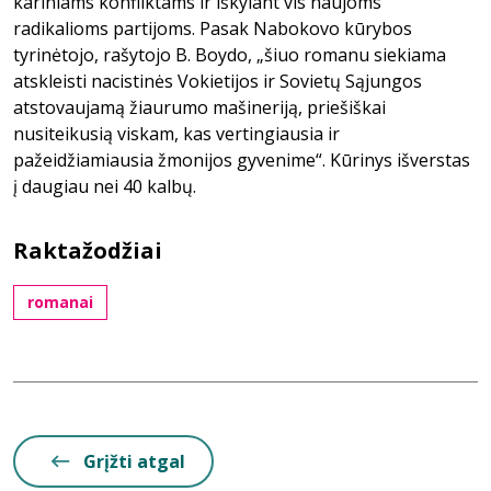
kariniams konfliktams ir iškylant vis naujoms
radikalioms partijoms. Pasak Nabokovo kūrybos
tyrinėtojo, rašytojo B. Boydo, „šiuo romanu siekiama
atskleisti nacistinės Vokietijos ir Sovietų Sąjungos
atstovaujamą žiaurumo mašineriją, priešiškai
nusiteikusią viskam, kas vertingiausia ir
pažeidžiamiausia žmonijos gyvenime“. Kūrinys išverstas
į daugiau nei 40 kalbų.
Raktažodžiai
romanai
Grįžti atgal