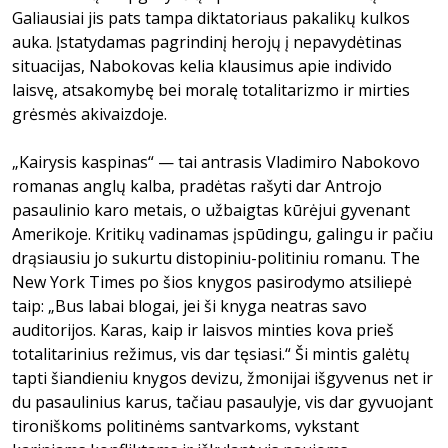
Galiausiai jis pats tampa diktatoriaus pakalikų kulkos
auka. Įstatydamas pagrindinį herojų į nepavydėtinas
situacijas, Nabokovas kelia klausimus apie individo
laisvę, atsakomybę bei moralę totalitarizmo ir mirties
grėsmės akivaizdoje.
„Kairysis kaspinas“ — tai antrasis Vladimiro Nabokovo
romanas anglų kalba, pradėtas rašyti dar Antrojo
pasaulinio karo metais, o užbaigtas kūrėjui gyvenant
Amerikoje. Kritikų vadinamas įspūdingu, galingu ir pačiu
drąsiausiu jo sukurtu distopiniu-politiniu romanu. The
New York Times po šios knygos pasirodymo atsiliepė
taip: „Bus labai blogai, jei ši knyga neatras savo
auditorijos. Karas, kaip ir laisvos minties kova prieš
totalitarinius režimus, vis dar tęsiasi.“ Ši mintis galėtų
tapti šiandieniu knygos devizu, žmonijai išgyvenus net ir
du pasaulinius karus, tačiau pasaulyje, vis dar gyvuojant
tironiškoms politinėms santvarkoms, vykstant