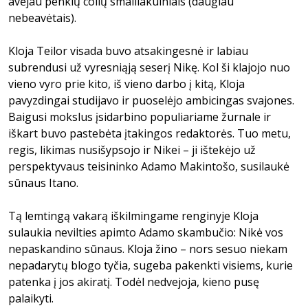
avėjau penkių colių smailiakulniais (daugiau
nebeavėtais).
Kloja Teilor visada buvo atsakingesnė ir labiau
subrendusi už vyresniąją seserį Nikę. Kol ši klajojo nuo
vieno vyro prie kito, iš vieno darbo į kitą, Kloja
pavyzdingai studijavo ir puoselėjo ambicingas svajones.
Baigusi mokslus įsidarbino populiariame žurnale ir
iškart buvo pastebėta įtakingos redaktorės. Tuo metu,
regis, likimas nusišypsojo ir Nikei – ji ištekėjo už
perspektyvaus teisininko Adamo Makintošo, susilaukė
sūnaus Itano.
Tą lemtingą vakarą iškilmingame renginyje Kloja
sulaukia nevilties apimto Adamo skambučio: Nikė vos
nepaskandino sūnaus. Kloja žino – nors sesuo niekam
nepadarytų blogo tyčia, sugeba pakenkti visiems, kurie
patenka į jos akiratį. Todėl nedvejoja, kieno pusę
palaikyti.