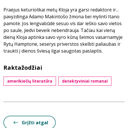
Praėjus keturiolikai metų Kloja yra garsi redaktorė ir...
pavyzdinga Adamo Makintošo žmona bei mylinti Itano
pamotė. Jos lengvabūdė sesuo vis dar ieško savo vietos
po saule, jiedvi beveik nebendrauja. Tačiau kai vieną
dieną Kloja aptinka savo vyro kūną šeimos vasarnamyje
Rytų Hamptone, seserys priverstos skelbti paliaubas ir
traukti į dienos šviesą ilgai saugotas paslaptis.
Raktažodžiai
amerikiečių literatūra
detektyviniai romanai
Grįžti atgal