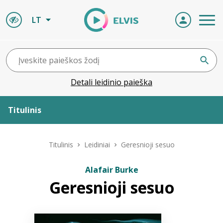
LT
Detali leidinio paieška
Titulinis
Apie ELVIS
Titulinis
Leidiniai
Geresnioji sesuo
Leidiniai
Alafair Burke
Geresnioji sesuo
ELVIS atvyksta
Naujienos