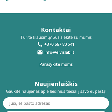
Kontaktai
Turite klausimų? Susisiekite su mumis
+370 667 80 541
info@elvislab.lt
Parašykite mums
Naujienlaiškis
Gaukite naujienas apie leidinius tiesiai į savo el. paštą!