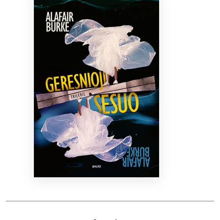
Bibliotekoms
D.U.K.
+370 667 80 541
info@elvislab.lt