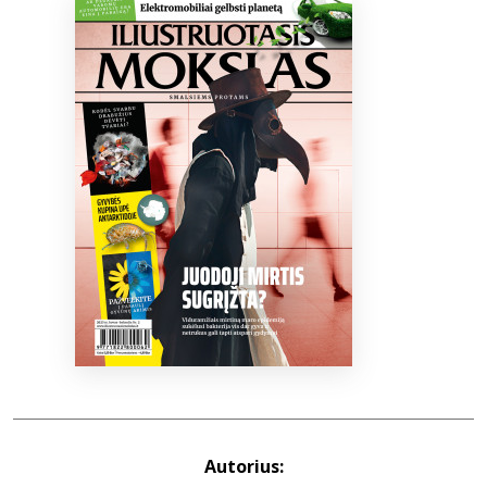
Bibliotekoms
D.U.K.
+370 667 80 541
info@elvislab.lt
Autorius: