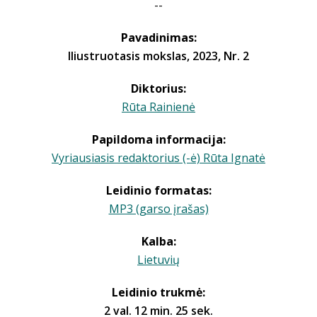
--
Pavadinimas:
Iliustruotasis mokslas, 2023, Nr. 2
Diktorius:
Rūta Rainienė
Papildoma informacija:
Vyriausiasis redaktorius (-ė) Rūta Ignatė
Leidinio formatas:
MP3 (garso įrašas)
Kalba:
Lietuvių
Leidinio trukmė:
2 val. 12 min. 25 sek.