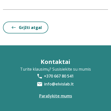
Grįžti atgal
Kontaktai
Turite klausimų? Susisiekite su mumis
+370 667 80 541
info@elvislab.lt
Parašykite mums