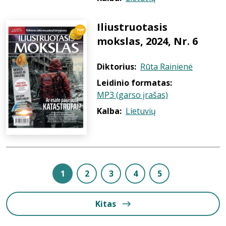
Iliustruotasis
mokslas, 2024, Nr. 6
Diktorius:
Rūta Rainienė
Leidinio formatas:
MP3 (garso įrašas)
Kalba:
Lietuvių
1
2
3
4
5
Kitas