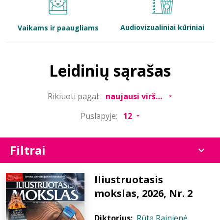
Bibliotekoms
Audiovizualiniai kūriniai
Vaikams ir paaugliams
D.U.K.
Leidinių sąrašas
+370 667 80 541
Rikiuoti pagal:
info@elvislab.lt
Puslapyje:
Filtrai
Iliustruotasis
mokslas, 2026, Nr. 2
Diktorius:
Rūta Rainienė