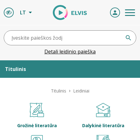
LT
Detali leidinio paieška
Titulinis
Apie ELVIS
Titulinis
Leidiniai
Leidiniai
ELVIS atvyksta
Grožinė literatūra
Dalykinė literatūra
Naujienos