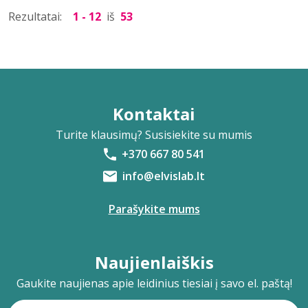
Rezultatai:
1 - 12
iš
53
Kontaktai
Turite klausimų? Susisiekite su mumis
+370 667 80 541
info@elvislab.lt
Parašykite mums
Naujienlaiškis
Gaukite naujienas apie leidinius tiesiai į savo el. paštą!