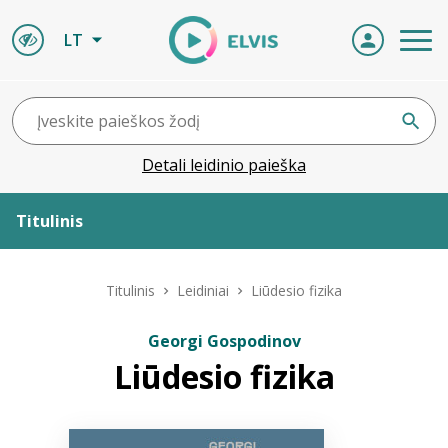
LT
Detali leidinio paieška
Titulinis
Apie ELVIS
Titulinis
Leidiniai
Liūdesio fizika
Leidiniai
Georgi Gospodinov
Liūdesio fizika
ELVIS atvyksta
Naujienos