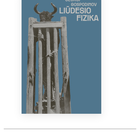
Bibliotekoms
D.U.K.
+370 667 80 541
info@elvislab.lt