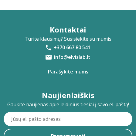
Kontaktai
Turite klausimų? Susisiekite su mumis
+370 667 80 541
info@elvislab.lt
Parašykite mums
Naujienlaiškis
Gaukite naujienas apie leidinius tiesiai į savo el. paštą!