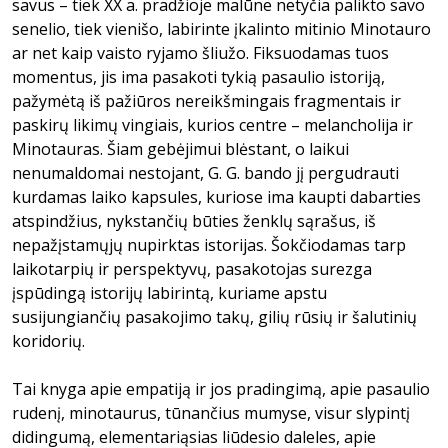
savus – tiek XX a. pradžioje malūne netyčia palikto savo
senelio, tiek vienišo, labirinte įkalinto mitinio Minotauro
ar net kaip vaisto ryjamo šliužo. Fiksuodamas tuos
momentus, jis ima pasakoti tykią pasaulio istoriją,
pažymėtą iš pažiūros nereikšmingais fragmentais ir
paskirų likimų vingiais, kurios centre – melancholija ir
Minotauras. Šiam gebėjimui blėstant, o laikui
nenumaldomai nestojant, G. G. bando jį pergudrauti
kurdamas laiko kapsules, kuriose ima kaupti dabarties
atspindžius, nykstančių būties ženklų sąrašus, iš
nepažįstamųjų nupirktas istorijas. Šokčiodamas tarp
laikotarpių ir perspektyvų, pasakotojas surezga
įspūdingą istorijų labirintą, kuriame apstu
susijungiančių pasakojimo takų, gilių rūsių ir šalutinių
koridorių.
Tai knyga apie empatiją ir jos pradingimą, apie pasaulio
rudenį, minotaurus, tūnančius mumyse, visur slypintį
didingumą, elementariąsias liūdesio daleles, apie