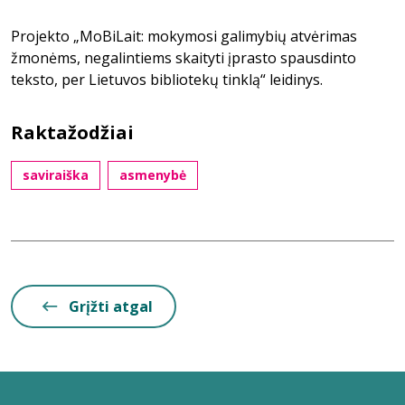
Projekto „MoBiLait: mokymosi galimybių atvėrimas
žmonėms, negalintiems skaityti įprasto spausdinto
teksto, per Lietuvos bibliotekų tinklą“ leidinys.
Raktažodžiai
saviraiška
asmenybė
Grįžti atgal