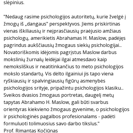
slėpinius.
"Nedaug rasime psichologijos autoritetų, kurie žvelgė į
žmogų iš „dangaus" perspektyvos. Jiems priskirtinas
vienas iškiliausių ir neįprasčiausių praėjusio amžiaus
psichologų, amerikietis Abrahamas H. Maslow, padėjęs
pagrindus aukščiausių žmogaus siekių psichologijai...
Novatoriškomis idėjomis pagrįstus Maslow darbus
mokslinių žurnalų leidėjai ilgai atmesdavo kaip
nemoksliškus ir neatitinkančius to meto psichologijos
mokslo standartų. Vis dėlto ilgainiui jis tapo viena
ryškiausių ir spalvingiausių figūrų asmenybės
psichologijos srityje, pripažintu psichologijos klasiku...
Sveikos dvasios žmogaus portretas, daugelį metų
tapytas Abrahamo H. Maslow, gali būti svarbus
orientyras kiekvieno žmogaus gyvenime, o psichologijos
ir psichologinės pagalbos profesionalams - padėti
formuluoti tolimuosius savo darbo tikslus."
Prof. Rimantas Kočiūnas