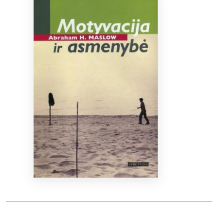
Bibliotekoms
D.U.K.
+370 667 80 541
info@elvislab.lt