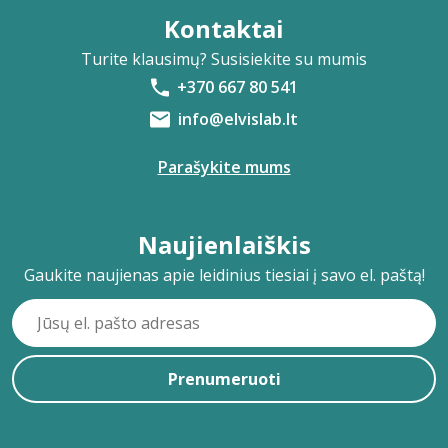
Kontaktai
Turite klausimų? Susisiekite su mumis
+370 667 80 541
info@elvislab.lt
Parašykite mums
Naujienlaiškis
Gaukite naujienas apie leidinius tiesiai į savo el. paštą!
Prenumeruoti