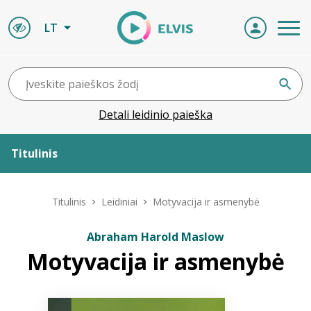
LT
Detali leidinio paieška
Titulinis
Apie ELVIS
Titulinis
Leidiniai
Motyvacija ir asmenybė
Leidiniai
Abraham Harold Maslow
Motyvacija ir asmenybė
ELVIS atvyksta
Naujienos