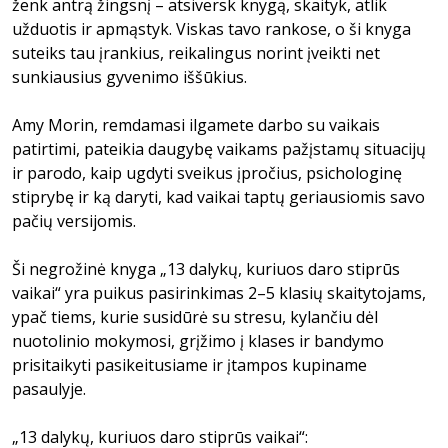
ženk antrą žingsnį – atsiversk knygą, skaityk, atlik
užduotis ir apmąstyk. Viskas tavo rankose, o ši knyga
suteiks tau įrankius, reikalingus norint įveikti net
sunkiausius gyvenimo iššūkius.
Amy Morin, remdamasi ilgamete darbo su vaikais
patirtimi, pateikia daugybę vaikams pažįstamų situacijų
ir parodo, kaip ugdyti sveikus įpročius, psichologinę
stiprybę ir ką daryti, kad vaikai taptų geriausiomis savo
pačių versijomis.
Ši negrožinė knyga „13 dalykų, kuriuos daro stiprūs
vaikai“ yra puikus pasirinkimas 2–5 klasių skaitytojams,
ypač tiems, kurie susidūrė su stresu, kylančiu dėl
nuotolinio mokymosi, grįžimo į klases ir bandymo
prisitaikyti pasikeitusiame ir įtampos kupiname
pasaulyje.
„13 dalykų, kuriuos daro stiprūs vaikai“: