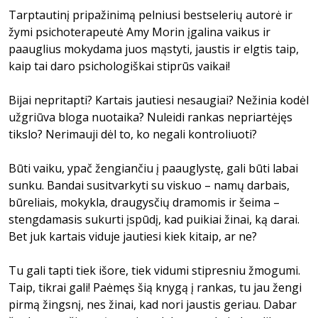
Tarptautinį pripažinimą pelniusi bestselerių autorė ir
žymi psichoterapeutė Amy Morin įgalina vaikus ir
paauglius mokydama juos mąstyti, jaustis ir elgtis taip,
kaip tai daro psichologiškai stiprūs vaikai!
Bijai nepritapti? Kartais jautiesi nesaugiai? Nežinia kodėl
užgriūva bloga nuotaika? Nuleidi rankas nepriartėjęs
tikslo? Nerimauji dėl to, ko negali kontroliuoti?
Būti vaiku, ypač žengiančiu į paauglystę, gali būti labai
sunku. Bandai susitvarkyti su viskuo – namų darbais,
būreliais, mokykla, draugysčių dramomis ir šeima –
stengdamasis sukurti įspūdį, kad puikiai žinai, ką darai.
Bet juk kartais viduje jautiesi kiek kitaip, ar ne?
Tu gali tapti tiek išore, tiek vidumi stipresniu žmogumi.
Taip, tikrai gali! Paėmęs šią knygą į rankas, tu jau žengi
pirmą žingsnį, nes žinai, kad nori jaustis geriau. Dabar