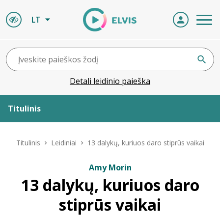
LT
Detali leidinio paieška
Titulinis
Apie ELVIS
Titulinis
Leidiniai
13 dalykų, kuriuos daro stiprūs vaikai
Leidiniai
Amy Morin
13 dalykų, kuriuos daro
ELVIS atvyksta
stiprūs vaikai
Naujienos