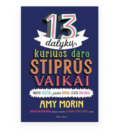
Bibliotekoms
D.U.K.
+370 667 80 541
info@elvislab.lt