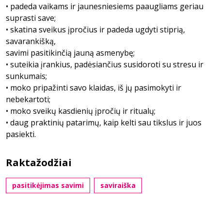
• padeda vaikams ir jaunesniesiems paaugliams geriau
suprasti save;
• skatina sveikus įpročius ir padeda ugdyti stiprią,
savarankišką,
savimi pasitikinčią jauną asmenybę;
• suteikia įrankius, padėsiančius susidoroti su stresu ir
sunkumais;
• moko pripažinti savo klaidas, iš jų pasimokyti ir
nebekartoti;
• moko sveikų kasdienių įpročių ir ritualų;
• daug praktinių patarimų, kaip kelti sau tikslus ir juos
pasiekti.
Raktažodžiai
pasitikėjimas savimi
saviraiška