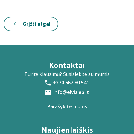
Grįžti atgal
Kontaktai
Turite klausimų? Susisiekite su mumis
+370 667 80 541
info@elvislab.lt
Parašykite mums
Naujienlaiškis