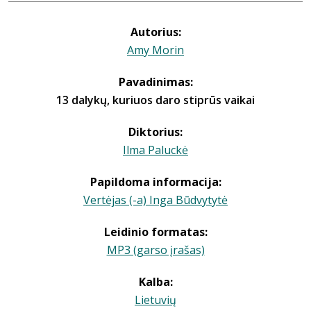
Autorius:
Amy Morin
Pavadinimas:
13 dalykų, kuriuos daro stiprūs vaikai
Diktorius:
Ilma Paluckė
Papildoma informacija:
Vertėjas (-a) Inga Būdvytytė
Leidinio formatas:
MP3 (garso įrašas)
Kalba:
Lietuvių